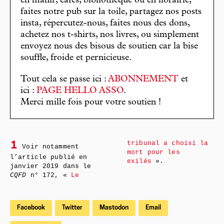
en manif, cafés, bibliothèque ou en librairie,
faites notre pub sur la toile, partagez nos posts
insta, répercutez-nous, faites nous des dons,
achetez nos t-shirts, nos livres, ou simplement
envoyez nous des bisous de soutien car la bise
souffle, froide et pernicieuse.
Tout cela se passe ici :
ABONNEMENT
et
ici :
PAGE HELLO ASSO
.
Merci mille fois pour votre soutien !
tribunal a choisi la
1
Voir notamment
mort pour les
l’article publié en
exilés
».
janvier 2019 dans le
CQFD
n° 172, «
Le
Facebook
Twitter
Mastodon
Email