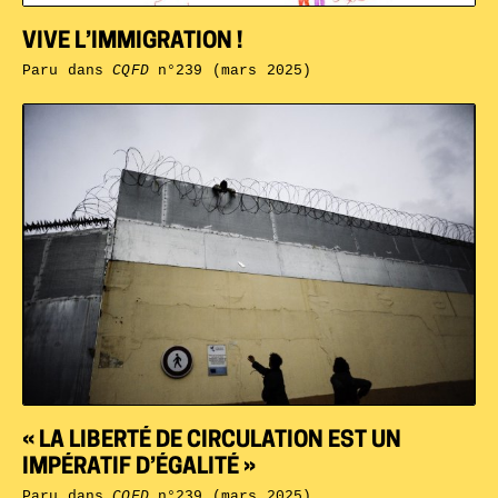
VIVE L’IMMIGRATION !
Paru dans
CQFD
n°239 (mars 2025)
« LA LIBERTÉ DE CIRCULATION EST UN
IMPÉRATIF D’ÉGALITÉ »
Paru dans
CQFD
n°239 (mars 2025)