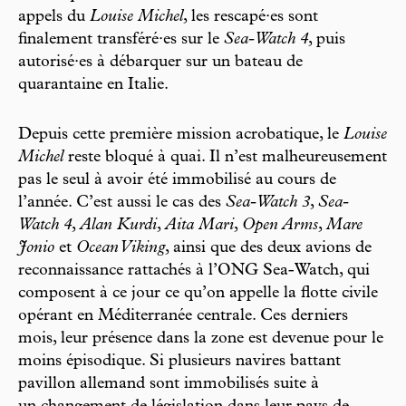
appels du
Louise Michel
, les rescapé·es sont
finalement transféré·es sur le
Sea-Watch 4
, puis
autorisé·es à débarquer sur un bateau de
quarantaine en Italie.
Depuis cette première mission acrobatique, le
Louise
Michel
reste bloqué à quai. Il n’est malheureusement
pas le seul à avoir été immobilisé au cours de
l’année. C’est aussi le cas des
Sea-Watch 3
,
Sea-
Watch 4
,
Alan Kurdi
,
Aita Mari
,
Open Arms
,
Mare
Jonio
et
Ocean Viking
, ainsi que des deux avions de
reconnaissance rattachés à l’ONG Sea-Watch, qui
composent à ce jour ce qu’on appelle la flotte civile
opérant en Méditerranée centrale. Ces derniers
mois, leur présence dans la zone est devenue pour le
moins épisodique. Si plusieurs navires battant
pavillon allemand sont immobilisés suite à