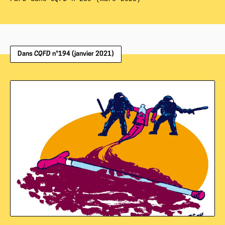
Dans
CQFD
n°194 (janvier 2021)