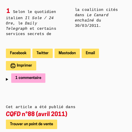
la coalition cités
1
Selon le quotidien
dans
Le Canard
italien
Il Sole / 24
enchaîné
du
Ore
, le
Daily
30/03/2011.
Telegraph
et certains
services secrets de
Facebook
Twitter
Mastodon
Email
Imprimer
1 commentaire
Cet article a été publié dans
CQFD
n°88 (avril 2011)
Trouver un point de vente