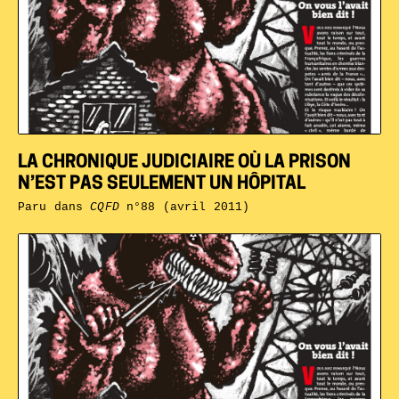
LA CHRONIQUE JUDICIAIRE OÙ LA PRISON
N’EST PAS SEULEMENT UN HÔPITAL
Paru dans
CQFD
n°88 (avril 2011)