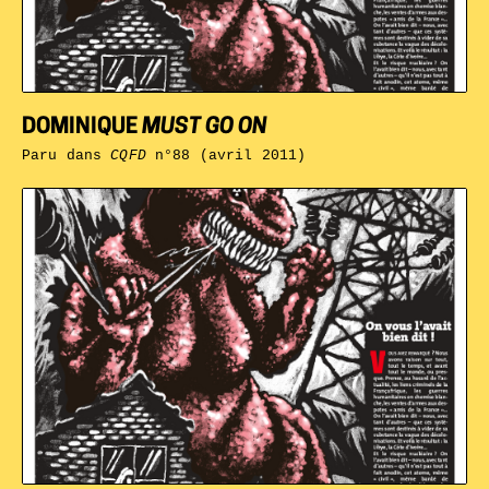
DOMINIQUE
MUST GO ON
Paru dans
CQFD
n°88 (avril 2011)