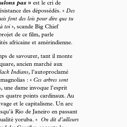
oulons pas
»
est le cri de
 résistance des dépossédés. «
Des
uis font des lois pour dire que tu
à toi
», scande Big Chief
rojet de ce film, parle
ités africaine et amérindienne.
mps de savourer, tant il monte
quare, ancien marché aux
lack Indians
, l’autoproclamé
magnolias : «
Ces arbres sont
s, une dame invoque l’esprit
es quatre points cardinaux. Au
avage et le capitalisme. Un arc
squ’à Rio de Janeiro en passant
tualité yoruba. «
On dit d’ailleurs