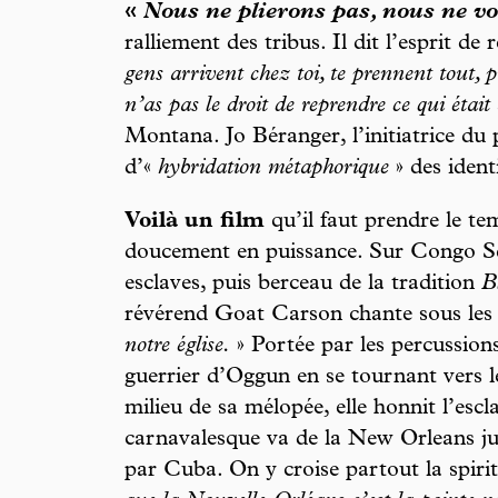
«
Nous ne plierons pas, nous ne v
ralliement des tribus. Il dit l’esprit de
gens arrivent chez toi, te prennent tout, p
n’as pas le droit de reprendre ce qui était 
Montana. Jo Béranger, l’initiatrice du p
d’«
hybridation métaphorique
» des ident
Voilà un film
qu’il faut prendre le te
doucement en puissance. Sur Congo S
esclaves, puis berceau de la tradition
B
révérend Goat Carson chante sous les 
notre église.
» Portée par les percussion
guerrier d’Oggun en se tournant vers l
milieu de sa mélopée, elle honnit l’escl
carnavalesque va de la New Orleans ju
par Cuba. On y croise partout la spiri