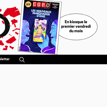
En kiosque le
premier vendredi
du mois
letter