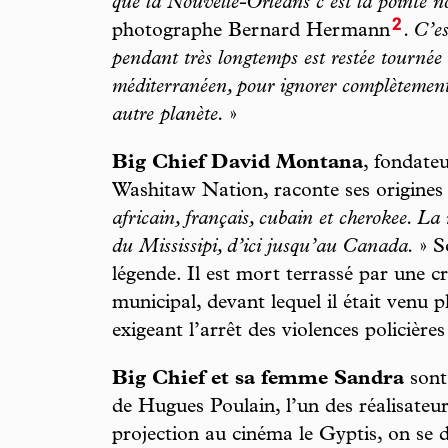
que la Nouvelle-Orléans c’est la pointe n
2
photographe Bernard Hermann
. C’e
pendant très longtemps est restée tournée 
méditerranéen, pour ignorer complètement 
autre planète.
»
Big Chief David Montana
, fondate
Washitaw Nation, raconte ses origines
africain, français, cubain et cherokee. La
du Mississipi, d’ici jusqu’au Canada.
» S
légende. Il est mort terrassé par une cr
municipal, devant lequel il était venu p
exigeant l’arrêt des violences policières
Big Chief et sa femme Sandra
sont
de Hugues Poulain, l’un des réalisateu
projection au cinéma le Gyptis, on se 