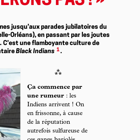
ERONS PAS ! »
mes jusqu’aux parades jubilatoires du
le-Orléans), en passant par les joutes
 C’est une flamboyante culture de
1
ntaire
Black Indians
.
⁂
Ça commence par
une rumeur
: les
Indiens arrivent ! On
en frissonne, à cause
de la réputation
autrefois sulfureuse de