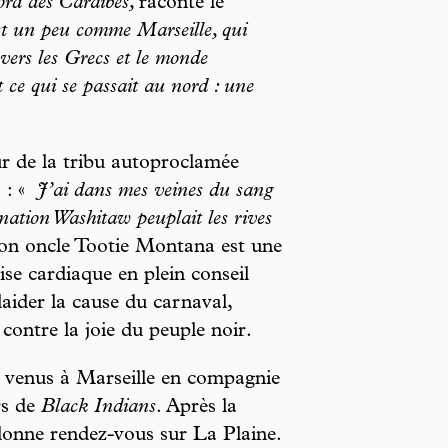
ord des Caraïbes,
raconte le
st un peu comme Marseille, qui
vers les Grecs et le monde
ce qui se passait au nord : une
ur de la tribu autoproclamée
 : «
J’ai dans mes veines du sang
 nation Washitaw peuplait les rives
on oncle Tootie Montana est une
ise cardiaque en plein conseil
laider la cause du carnaval,
 contre la joie du peuple noir.
 venus à Marseille en compagnie
rs de
Black Indians
. Après la
donne rendez-vous sur La Plaine.