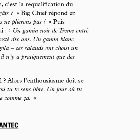
, c’est la requalification du
gâts ?
» Big Chief répond en
 ne plierons pas !
» Puis
i : «
Un gamin noir de Treme entré
resté dix ans. Un gamin blanc
gola – ces salauds ont choisi un
 il n’y a pratiquement que des
al ? Alors l’enthousiasme doit se
ù tu te sens libre. Un jour où tu
tre comme ça.
»
DANTEC