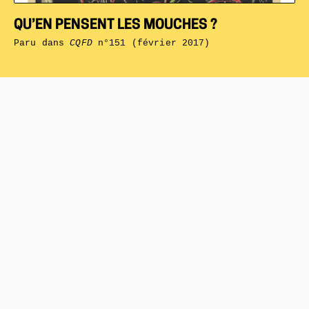
QU’EN PENSENT LES MOUCHES ?
Paru dans
CQFD
n°151 (février 2017)