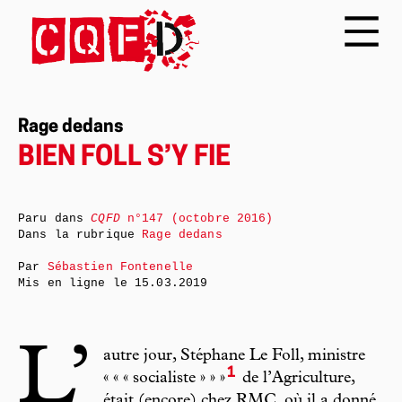
Rage dedans
BIEN FOLL S’Y FIE
Paru dans
CQFD
n°147 (octobre 2016)
Dans la rubrique
Rage dedans
Par
Sébastien Fontenelle
Mis en ligne le
15.03.2019
L’
autre jour, Stéphane Le Foll, ministre
1
« « « socialiste » » »
de l’Agriculture,
était (encore) chez RMC, où il a donné