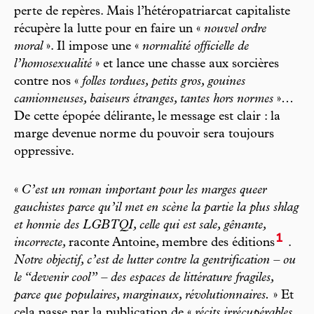
perte de repères. Mais l’hétéropatriarcat capitaliste
récupère la lutte pour en faire un «
nouvel ordre
moral
». Il impose une «
normalité officielle de
l’homosexualité
» et lance une chasse aux sorcières
contre nos «
folles tordues, petits gros, gouines
camionneuses, baiseurs étranges, tantes hors normes
»…
De cette épopée délirante, le message est clair : la
marge devenue norme du pouvoir sera toujours
oppressive.
«
C’est un roman important pour les marges queer
gauchistes parce qu’il met en scène la partie la plus shlag
et honnie des LGBTQI, celle qui est sale, gênante,
1
incorrecte,
raconte Antoine, membre des éditions
.
Notre objectif, c’est de lutter contre la gentrification – ou
le “devenir cool” – des espaces de littérature fragiles,
parce que populaires, marginaux, révolutionnaires.
» Et
cela passe par la publication de «
récits irrécupérables,