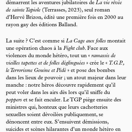
démarrent les aventures jubilatoires de
La vie rêvée
de sainte Tapiole
(Terrasses, 2023), seul roman
d’Hervé Brizon, édité une première fois en 2000 au
rayon gay des éditions Balland.
La suite ? C’est comme si
La Cage aux folles
montait
une opération chaos à la
Fight club
. Face aux
violences du monde hétéro, tout un «
ramassis de
vieilles tapettes et de folles déglinguées
» crée le «
T.G.P.,
le Terrorisme Gouine et Pédé
» et pose des bombes
dans les lieux de pouvoir ; un atout majeur dans leur
manche : notre héros découvre rapidement qu’il
peut voler dans les airs dès lors qu’il sniffe du
poppers
et se fait enculer. Le TGP piège ensuite des
ministres qui, honteux que leurs cachotteries
sexuelles soient dévoilées publiquement, se
dénoncent entre eux. S’ensuivent démissions,
suicides et scènes hilarantes d’un monde hétéro en