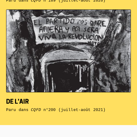
Paru dans
CQFD
n°189 (juillet-août 2020)
DE L’AIR
Paru dans
CQFD
n°200 (juillet-août 2021)