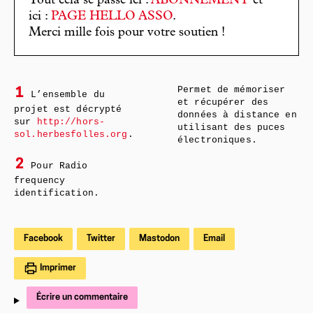
Tout cela se passe ici :
ABONNEMENT
et
ici :
PAGE HELLO ASSO
.
Merci mille fois pour votre soutien !
Permet de mémoriser
1
L’ensemble du
et récupérer des
projet est décrypté
données à distance en
sur
http://hors-
utilisant des puces
sol.herbesfolles.org
.
électroniques.
2
Pour Radio
frequency
identification.
Facebook
Twitter
Mastodon
Email
Imprimer
Écrire un commentaire