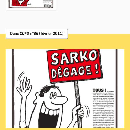
Dans
CQFD
n°86 (février 2011)