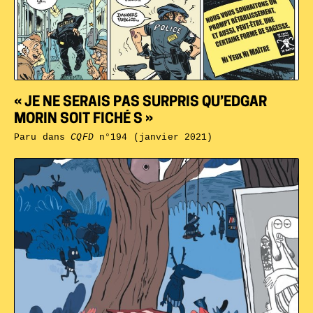
« JE NE SERAIS PAS SURPRIS QU’EDGAR
MORIN SOIT FICHÉ S »
Paru dans
CQFD
n°194 (janvier 2021)