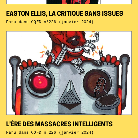
EASTON ELLIS, LA CRITIQUE SANS ISSUES
Paru dans
CQFD n°226 (janvier 2024)
L’ÈRE DES MASSACRES INTELLIGENTS
Paru dans
CQFD n°226 (janvier 2024)