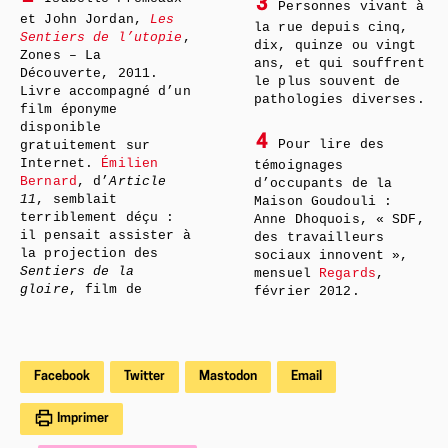
3
Personnes vivant à
et John Jordan,
Les
la rue depuis cinq,
Sentiers de l’utopie
,
dix, quinze ou vingt
Zones – La
ans, et qui souffrent
Découverte, 2011.
le plus souvent de
Livre accompagné d’un
pathologies diverses.
film éponyme
disponible
4
Pour lire des
gratuitement sur
Internet.
Émilien
témoignages
Bernard
, d’
Article
d’occupants de la
11
, semblait
Maison Goudouli :
terriblement déçu :
Anne Dhoquois, « SDF,
il pensait assister à
des travailleurs
la projection des
sociaux innovent »,
Sentiers de la
mensuel
Regards
,
gloire
, film de
février 2012.
Facebook
Twitter
Mastodon
Email
Imprimer