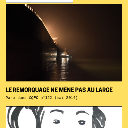
LE REMORQUAGE NE MÈNE PAS AU LARGE
Paru dans
CQFD
n°122 (mai 2014)