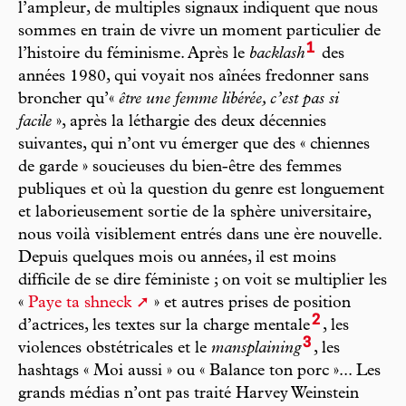
l’ampleur, de multiples signaux indiquent que nous
sommes en train de vivre un moment particulier de
1
l’histoire du féminisme. Après le
backlash
des
années 1980, qui voyait nos aînées fredonner sans
broncher qu’«
être une femme libérée, c’est pas si
facile
», après la léthargie des deux décennies
suivantes, qui n’ont vu émerger que des « chiennes
de garde » soucieuses du bien-être des femmes
publiques et où la question du genre est longuement
et laborieusement sortie de la sphère universitaire,
nous voilà visiblement entrés dans une ère nouvelle.
Depuis quelques mois ou années, il est moins
difficile de se dire féministe ; on voit se multiplier les
«
Paye ta shneck
» et autres prises de position
2
d’actrices, les textes sur la charge mentale
, les
3
violences obstétricales et le
mansplaining
, les
hashtags « Moi aussi » ou « Balance ton porc »... Les
grands médias n’ont pas traité Harvey Weinstein