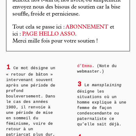
achetez nos t-shirts, nos livres, ou simplement
envoyez nous des bisous de soutien car la bise
souffle, froide et pernicieuse.
Tout cela se passe ici :
ABONNEMENT
et
ici :
PAGE HELLO ASSO
.
Merci mille fois pour votre soutien !
d’Emma
. (Note du
1
Ce mot désigne un
webmaster.)
« retour de bâton »
intervenant souvent
3
Le
mansplaining
après une période de
profond
désigne les
bouleversement. Dans
situations où un
le cas des années
homme explique à une
1980, il renvoie à
femme de façon
une période de mise
condescendante ou
en sommeil du
paternaliste ce
féminisme, voire de
qu’elle sait déjà.
retour à un
patriarcat plus dur,