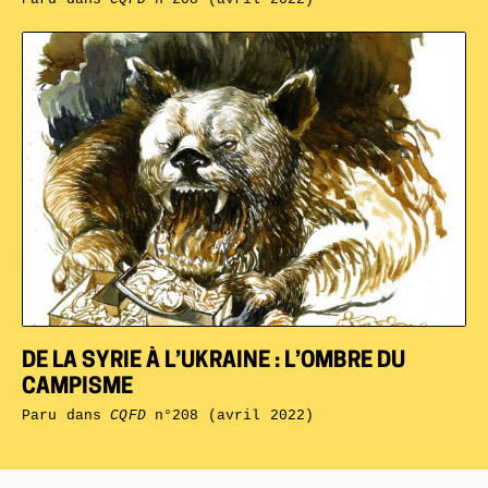
DE LA SYRIE À L’UKRAINE : L’OMBRE DU
CAMPISME
Paru dans
CQFD
n°208 (avril 2022)