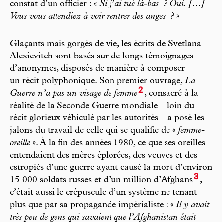
constat d’un officier : «
Si j’ai tué là-bas
? Oui. […]
Vous vous attendiez à voir rentrer des anges
?
»
Glaçants mais gorgés de vie, les écrits de Svetlana
Alexievitch sont basés sur de longs témoignages
d’anonymes, disposés de manière à composer
un récit polyphonique. Son premier ouvrage,
La
2
Guerre n’a pas un visage de femme
, consacré à la
réalité de la Seconde Guerre mondiale – loin du
récit glorieux véhiculé par les autorités – a posé les
jalons du travail de celle qui se qualifie de «
femme-
oreille
». À la fin des années 1980, ce que ses oreilles
entendaient des mères éplorées, des veuves et des
estropiés d’une guerre ayant causé la mort d’environ
3
15 000 soldats russes et d’un million d’Afghans
,
c’était aussi le crépuscule d’un système ne tenant
plus que par sa propagande impérialiste : «
Il y avait
très peu de gens qui savaient que l’Afghanistan était