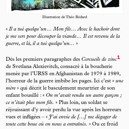
Illustration de Théo Bédard
«
Il a tué quelqu’un… Mon fils… Avec le hachoir dont
je me sers pour découper la viande… Il est revenu de la
guerre, et là, il a tué quelqu’un...
»
1
Dès les premiers paragraphes des
Cercueils de zinc
de Svetlana Alexievitch, consacré à la boucherie
menée par l’URSS en Afghanistan de 1979 à 1989,
l’horreur de la guerre imbibe les pages. Ici c’est «
une
mère
» qui décrit le basculement meurtrier de son
enfant bousillé : «
On m’avait rendu un autre garçon ;
ce n’était plus mon fils.
» Plus loin, un soldat se
réjouissant d’y avoir perdu la vue après les horreurs
vues et infligées – «
J’ai envie de [...] me dégager de
toute cette boue où on nous a entraînés.
» Ou ce froid