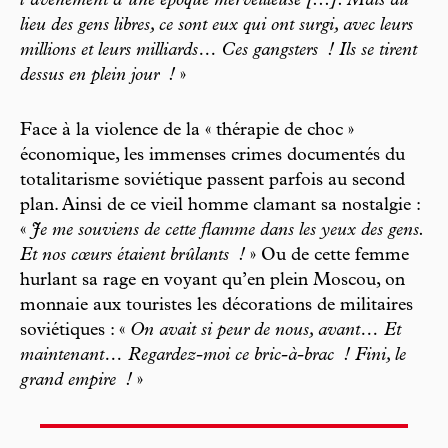
l’avènement d’une époque merveilleuse [...]. Mais au
lieu des gens libres, ce sont eux qui ont surgi, avec leurs
millions et leurs milliards… Ces gangsters
! Ils se tirent
dessus en plein jour
!
»
Face à la violence de la « thérapie de choc »
économique, les immenses crimes documentés du
totalitarisme soviétique passent parfois au second
plan. Ainsi de ce vieil homme clamant sa nostalgie :
«
Je me souviens de cette flamme dans les yeux des gens.
Et nos cœurs étaient brûlants
!
» Ou de cette femme
hurlant sa rage en voyant qu’en plein Moscou, on
monnaie aux touristes les décorations de militaires
soviétiques : «
On avait si peur de nous, avant… Et
maintenant… Regardez-moi ce bric-à-brac
! Fini, le
grand empire
!
»