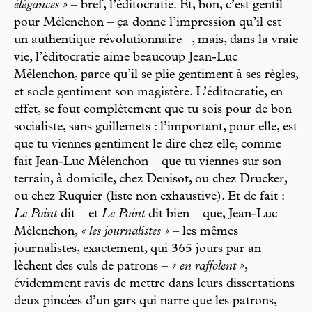
élégances »
– bref, l’éditocratie. Et, bon, c’est gentil
pour Mélenchon – ça donne l’impression qu’il est
un authentique révolutionnaire –, mais, dans la vraie
vie, l’éditocratie aime beaucoup Jean-Luc
Mélenchon, parce qu’il se plie gentiment à ses règles,
et socle gentiment son magistère. L’éditocratie, en
effet, se fout complètement que tu sois pour de bon
socialiste, sans guillemets : l’important, pour elle, est
que tu viennes gentiment le dire chez elle, comme
fait Jean-Luc Mélenchon – que tu viennes sur son
terrain, à domicile, chez Denisot, ou chez Drucker,
ou chez Ruquier (liste non exhaustive). Et de fait :
Le Point
dit – et
Le Point
dit bien – que, Jean-Luc
Mélenchon,
« les journalistes »
– les mêmes
journalistes, exactement, qui 365 jours par an
lèchent des culs de patrons –
« en raffolent »
,
évidemment ravis de mettre dans leurs dissertations
deux pincées d’un gars qui narre que les patrons,