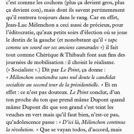
c’est comme les cochons (plus ça devient gros, plus
ça devient con), mais dont ils savent pertinemment
qu’il rentrera toujours dans le rang. Car en effet,
Jean-Luc Mélenchon a ceci aussi de précieux, pour
l’éditocratie, qu’aux petits soirs d’élection où se joue
le destin de la gauche (et nonobstant qu’il
« tape
comme un sourd sur ses anciens camarades »
) il fait
tout comme Chérèque & Thibault font aux fins des
journées de mobilisation : il choisit le réalisme.
(« Socialiste ».) Dit par
Le Point
, ça donne :
« Mélenchon soutiendra sans nul doute le candidat
socialiste au second tour de la présidentielle. »
Et en
effet : ce n’est pas douteux.
Le Point
conclut, d’un
ton proche du ton que prend mâme Dupont quand
mâme Dupont dit que son grand s’est teint les
veuches en vert mais qu’il faut bien, n’est-ce pas,
qu’adolescence passe :
« D’ici là, Mélenchon continue
la révolution. »
Que se vayan todos, d’accord, mais