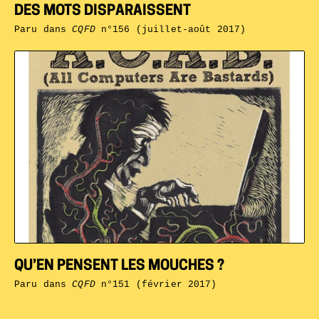
DES MOTS DISPARAISSENT
Paru dans
CQFD
n°156 (juillet-août 2017)
QU’EN PENSENT LES MOUCHES ?
Paru dans
CQFD
n°151 (février 2017)