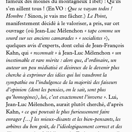
fameux des moines du montagneux Tibet) : Qu’ils
s’en aillent tous ! (En VO :
Que se vayan todos !
Hombre !
Sinon, je vais me fâcher.)
Le Point
,
manifestement décidé à le valoriser, a pris, sur cet
ouvrage (où Jean-Luc Mélenchon
« tape comme un
sourd sur ses anciens camarades » « socialistes »
),
quelques avis d’experts, dont celui de Jean-François
Kahn, qui
« reconnaît »
à Jean-Luc Mélenchon
« un
inestimable et rare mérite : alors que, d’ordinaire, un
auteur un peu médiatisé et désireux de le devenir plus
cherche à exprimer des idées qui lui vaudront la
sympathie ou l’indulgence de la majorité des faiseurs
d’opinion (dont les pensées, on le sait, sont plus
qu’homogènes), lui, c’est exactement l’inverse »
. Lui,
Jean-Luc Mélenchon, aurait plutôt cherché, d’après
Kahn,
« ce qui pouvait le plus furieusement faire
enrager […] les mieux-disants et les bien-pensants, les
arbitres du bon goût, de l’idéologiquement correct et des