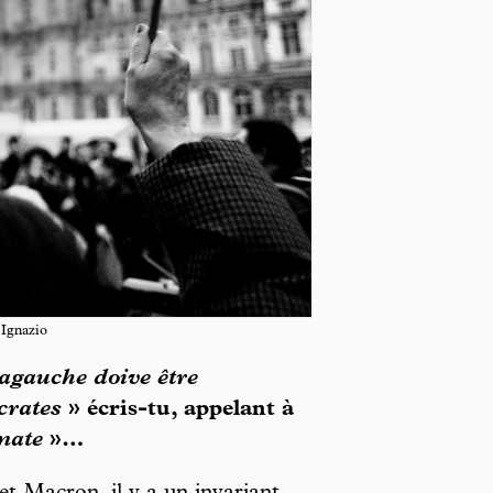
’Ignazio
ragauche doive être
crates
» écris-tu, appelant à
mate
»…