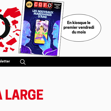
En kiosque le
premier vendredi
du mois
letter
À LARGE