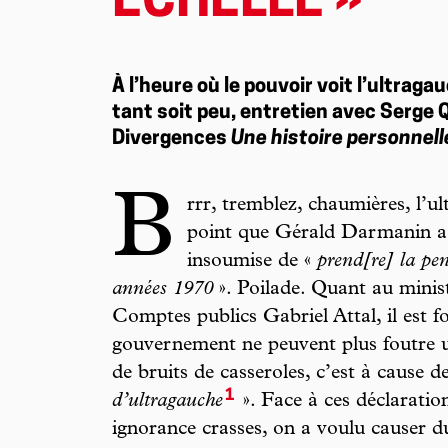
ÉCHELLE »
À l’heure où le pouvoir voit l’ultraga
tant soit peu, entretien avec Serge 
Divergences
Une histoire personnell
B
rrr, tremblez, chaumières, l’ul
point que Gérald Darmanin a
insoumise de «
prend[re] la pen
années 1970
». Poilade. Quant au minis
Comptes publics Gabriel Attal, il est fo
gouvernement ne peuvent plus foutre un
de bruits de casseroles, c’est à cause d
1
d’ultragauche
». Face à ces déclaratio
ignorance crasses, on a voulu causer du 