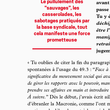
Le pullulement des
avant
“sauvages”, les
passe
casserolades, les
Tu y 
sabotages pratiqués par
déchi
la base syndicale, tout
être 
cela manifeste une force
manif
prometteuse
retrai
jugem
« Tu oublies de citer la fin du paragrap
spontanées à l’usage du 49.3 : “
Face à 
significative du mouvement social qui ava
de gérer les rapports avec le pouvoir, mani
prendre ses affaires en main et introdui
À suivre.
” Dès le début, j’avais écrit ai
d’ébranler la Macronie, comme l’ont mo