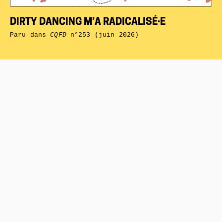
DIRTY DANCING M’A RADICALISÉ·E
Paru dans
CQFD
n°253 (juin 2026)