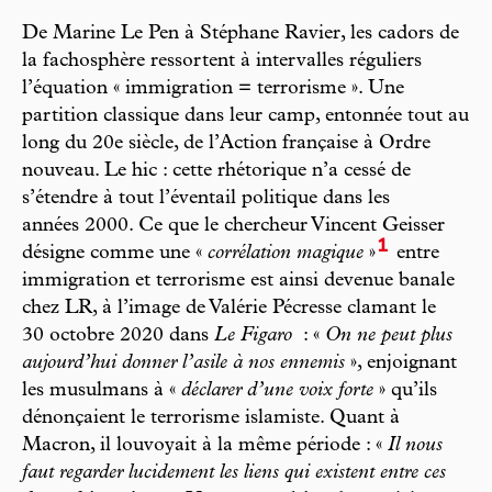
De Marine Le Pen à Stéphane Ravier, les cadors de
la fachosphère ressortent à intervalles réguliers
l’équation « immigration = terrorisme ». Une
partition classique dans leur camp, entonnée tout au
long du 20e siècle, de l’Action française à Ordre
nouveau. Le hic : cette rhétorique n’a cessé de
s’étendre à tout l’éventail politique dans les
années 2000. Ce que le chercheur Vincent Geisser
1
désigne comme une «
corrélation magique
»
entre
immigration et terrorisme est ainsi devenue banale
chez LR, à l’image de Valérie Pécresse clamant le
30 octobre 2020 dans
Le Figaro
: «
On ne peut plus
aujourd’hui donner l’asile à nos ennemis
», enjoignant
les musulmans à «
déclarer d’une voix forte
» qu’ils
dénonçaient le terrorisme islamiste. Quant à
Macron, il louvoyait à la même période : «
Il nous
faut regarder lucidement les liens qui existent entre ces