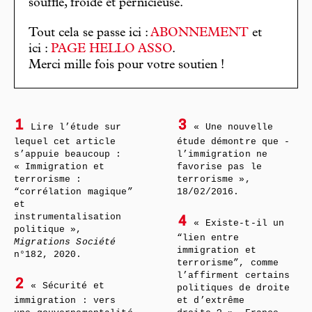
souffle, froide et pernicieuse.
Tout cela se passe ici :
ABONNEMENT
et
ici :
PAGE HELLO ASSO
.
Merci mille fois pour votre soutien !
1
3
Lire l’étude sur
« Une nouvelle
lequel cet article
étude démontre que ­
s’appuie beaucoup :
l’immigration ne
« Immigration et
favorise pas le
terrorisme :
terrorisme »,
“corrélation magique”
18/02/2016.
et
instrumentalisation
4
« Existe-t-il un
politique »,
“lien entre
Migrations Société
immigration et
n°182, 2020.
terrorisme”, comme
l’affirment certains
2
« Sécurité et
politiques de droite
immigration : vers
et d’extrême