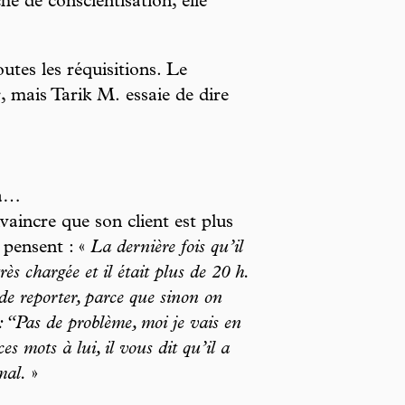
 de conscientisation, elle
utes les réquisitions. Le
r, mais Tarik M. essaie de dire
ça…
aincre que son client est plus
 pensent : «
La dernière fois qu’il
ès chargée et il était plus de 20 h.
de reporter, parce que sinon on
 : “Pas de problème, moi je vais en
ces mots à lui, il vous dit qu’il a
mal.
»