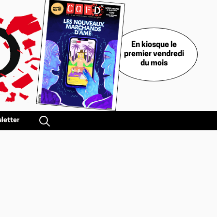
En kiosque le
premier vendredi
du mois
letter