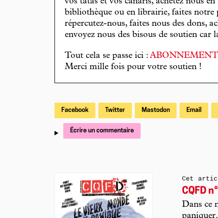
vos tatas et vos canaris, achetez nous en
bibliothèque ou en librairie, faites notre 
répercutez-nous, faites nous des dons, ac
envoyez nous des bisous de soutien car la 
Tout cela se passe ici :
ABONNEMEN
Merci mille fois pour votre soutien !
Facebook
Twitter
Mastodon
Email
Écrire un commentaire
Cet artic
CQFD n°
Dans ce n
paniquer.