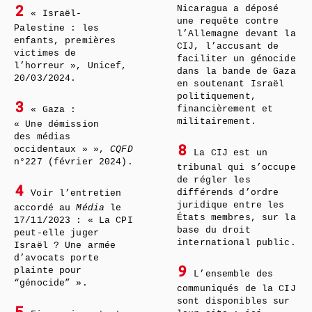
Nicaragua a déposé
2
« Israël-
une requête contre
Palestine : les
l’Allemagne devant la
enfants, premières
CIJ, l’accusant de
victimes de
faciliter un génocide
l’horreur », Unicef,
dans la bande de Gaza
20/03/2024.
en soutenant Israël
politiquement,
3
financièrement et
« Gaza :
militairement.
« Une démission
des médias
occidentaux » »,
CQFD
8
La CIJ est un
n°227 (février 2024).
tribunal qui s’occupe
de régler les
4
différends d’ordre
Voir l’entretien
juridique entre les
accordé au
Média
le
États membres, sur la
17/11/2023 : « La CPI
base du droit
peut-elle juger
international public.
Israël ? Une armée
d’avocats porte
plainte pour
9
L’ensemble des
“génocide” ».
communiqués de la CIJ
sont disponibles sur