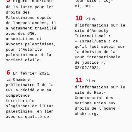
5
leur site : icj-
Figure importante
cij.org.
de la lutte pour les
droits des
Palestiniens depuis
10
Plus
de longues années, il
d’informations sur le
a notamment travaillé
site d’Amnesty
avec des ONG,
International :
associations et
« Israël/Gaza : ce
avocats palestiniens,
qu’il faut savoir sur
pour l’Autorité
la décision de la
palestinienne et la
Cour internationale
société civile.
de justice »,
08/02/2024.
6
En février 2021,
la Chambre
11
Plus
préliminaire I de la
d’informations sur le
CPI a décidé que sa
site du Haut-
compétence
Commissariat des
territoriale
Nations unies aux
s’agissant de l’État
droits de l’homme :
palestinien, en lien
ohchr.org.
avec sa qualité de