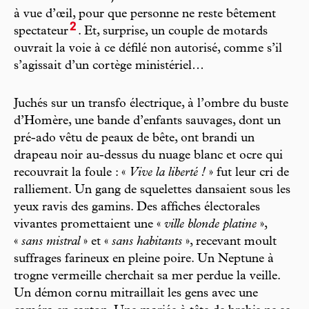
à vue d’œil, pour que personne ne reste bêtement
2
spectateur
. Et, surprise, un couple de motards
ouvrait la voie à ce défilé non autorisé, comme s’il
s’agissait d’un cortège ministériel…
Juchés sur un transfo électrique, à l’ombre du buste
d’Homère, une bande d’enfants sauvages, dont un
pré-ado vêtu de peaux de bête, ont brandi un
drapeau noir au-dessus du nuage blanc et ocre qui
recouvrait la foule : «
Vive la liberté !
» fut leur cri de
ralliement. Un gang de squelettes dansaient sous les
yeux ravis des gamins. Des affiches électorales
vivantes promettaient une «
ville blonde platine
»,
«
sans mistral
» et «
sans habitants
», recevant moult
suffrages farineux en pleine poire. Un Neptune à
trogne vermeille cherchait sa mer perdue la veille.
Un démon cornu mitraillait les gens avec une