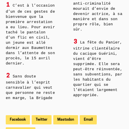
anti-criminalité
1
C’est à l’occasion
mourait d’envie de
d’un de ces gestes de
devenir actrice, à sa
bienvenue que la
manière et dans son
première arrestation
propre rôle, bien
a eu lieu. Pour avoir
sûr.
taché le pantalon
d’un flic en civil,
3
La fête du Panier,
un jeune est allé
dormir aux Baumettes
vitrine clientélaire
dans l’attente de son
du cacique Guérini,
procès, le 15 avril
vient d’être
dernier.
supprimée. Elle sera
peut-être réinventée,
sans subventions, par
2
Sans doute
les habitants du
sensible à l’esprit
quartier qui se
carnavalier qui veut
l’étaient largement
que personne ne reste
appropriée.
en marge, la Brigade
Facebook
Twitter
Mastodon
Email