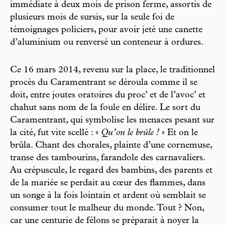
immédiate à deux mois de prison ferme, assortis de
plusieurs mois de sursis, sur la seule foi de
témoignages policiers, pour avoir jeté une canette
d’aluminium ou renversé un conteneur à ordures.
Ce 16 mars 2014, revenu sur la place, le traditionnel
procès du Caramentrant se déroula comme il se
doit, entre joutes oratoires du proc’ et de l’avoc’ et
chahut sans nom de la foule en délire. Le sort du
Caramentrant, qui symbolise les menaces pesant sur
la cité, fut vite scellé : «
Qu’on le brûle !
» Et on le
brûla. Chant des chorales, plainte d’une cornemuse,
transe des tambourins, farandole des carnavaliers.
Au crépuscule, le regard des bambins, des parents et
de la mariée se perdait au cœur des flammes, dans
un songe à la fois lointain et ardent où semblait se
consumer tout le malheur du monde. Tout ? Non,
car une centurie de félons se préparait à noyer la