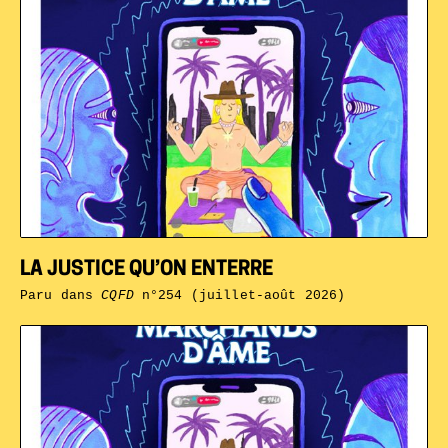
LA JUSTICE QU’ON ENTERRE
Paru dans
CQFD
n°254 (juillet-août 2026)