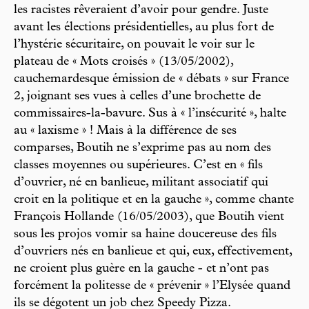
les racistes rêveraient d’avoir pour gendre. Juste
avant les élections présidentielles, au plus fort de
l’hystérie sécuritaire, on pouvait le voir sur le
plateau de « Mots croisés » (13/05/2002),
cauchemardesque émission de « débats » sur France
2, joignant ses vues à celles d’une brochette de
commissaires-la-bavure. Sus à « l’insécurité », halte
au « laxisme » ! Mais à la différence de ses
comparses, Boutih ne s’exprime pas au nom des
classes moyennes ou supérieures. C’est en « fils
d’ouvrier, né en banlieue, militant associatif qui
croit en la politique et en la gauche », comme chante
François Hollande (16/05/2003), que Boutih vient
sous les projos vomir sa haine doucereuse des fils
d’ouvriers nés en banlieue et qui, eux, effectivement,
ne croient plus guère en la gauche - et n’ont pas
forcément la politesse de « prévenir » l’Elysée quand
ils se dégotent un job chez Speedy Pizza.