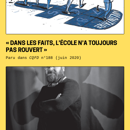
« DANS LES FAITS, L’ÉCOLE N’A TOUJOURS
PAS ROUVERT »
Paru dans
CQFD
n°188 (juin 2020)