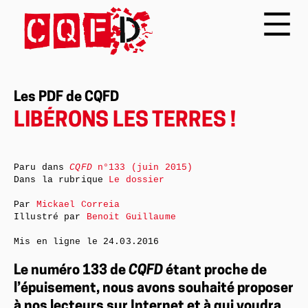
Les PDF de CQFD
LIBÉRONS LES TERRES !
Paru dans
CQFD
n°133 (juin 2015)
Dans la rubrique
Le dossier
Par
Mickael Correia
Illustré par
Benoit Guillaume
Mis en ligne le
24.03.2016
Le numéro 133 de
CQFD
étant proche de
l’épuisement, nous avons souhaité proposer
à nos lecteurs sur Internet et à qui voudra