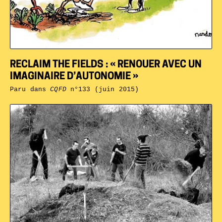
RECLAIM THE FIELDS : « RENOUER AVEC UN
IMAGINAIRE D’AUTONOMIE »
Paru dans
CQFD
n°133 (juin 2015)