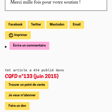
Merci mille fois pour votre soutien !
Facebook
Twitter
Mastodon
Email
Imprimer
Écrire un commentaire
Cet article a été publié dans
CQFD
n°133 (juin 2015)
Trouver un point de vente
Je veux m'abonner
Faire un don