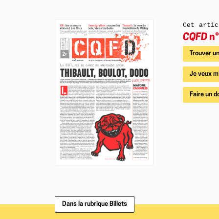
Cet artic
CQFD
n°
Trouver un
Je veux m
Faire un d
Dans la rubrique Billets