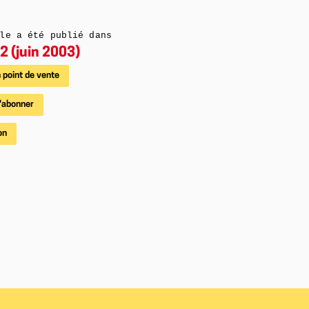
le a été publié dans
2 (juin 2003)
 point de vente
'abonner
on