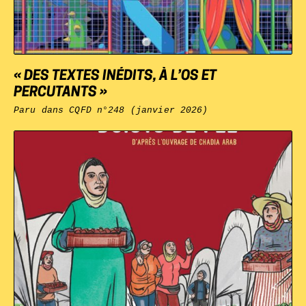
« DES TEXTES INÉDITS, À L’OS ET
PERCUTANTS »
Paru dans
CQFD
n°248 (janvier 2026)