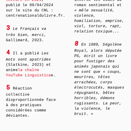
publié le 09/04/2024
roman sentimental et
sur le site du CNL :
«
mêle sexualité,
centrenationaldulivre.fr.
violence,
humiliation, emprise,
viol, torture, rapt,
3
Le Français va
relation toxique...
très bien, merci
,
Gallimard, 2023.
8
En 1989, Ségolène
Royal, alors députée
4
Il a publié
Les
PS, écrit un livre
mots sont apatrides
pour fustiger des
(Slatkine, 2023) et
animés japonais qui
anime
la chaîne
ne sont que «
coups,
YouTube Linguistica
e.
meurtres, têtes
arrachées, corps
5
électrocutés, masques
Réaction
répugnants, bêtes
collective
horribles, démons
disproportionnée face
rugissants. La peur,
à des pratiques
la violence, le
considérées comme
bruit.
»
déviantes.