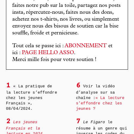
faites notre pub sur la toile, partagez nos posts
insta, répercutez-nous, faites nous des dons,
achetez nos t-shirts, nos livres, ou simplement
envoyez nous des bisous de soutien car la bise
souffle, froide et pernicieuse.
Tout cela se passe ici :
ABONNEMENT
et
ici :
PAGE HELLO ASSO
.
Merci mille fois pour votre soutien !
1
6
« La pratique de
Voir la vidéo
la lecture s’effondre
d’analyse sur sa
chez les jeunes
chaîne :
« La lecture
Français »,
s’effondre chez les
08/04/2024.
jeunes ?
2
7
Les jeunes
Le Figaro
le
Français et la
résume à un genre qui
lecture en 2024
,
inverse les codes du