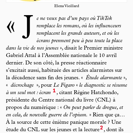
Elena Vieillard
« J
e ne veux pas d’un pays où TikTok
remplace les romans, où les influenceurs
remplacent les grands auteurs, et où les
écrans prennent peu à peu toute la place
dans la vie de nos jeunes
», disait le Premier ministre
Gabriel Attal à l’Assemblée nationale le 10 avril
dernier. De son côté, la presse réactionnaire
s’excitait aussi, habituée des articles alarmistes sur
la décadence sans fin des jeunes. «
Étude alarmante
»,
«
décrochage
», pour
Le Figaro
«
le diagnostic se résume
1
à un seul mot : écran
, citant Régine Hatchondo,
présidente du Centre national du livre (CNL) à
propos du numérique : «
On peut parler de drogue, et
en cela, de nouvelle guerre de l’opium.
» Rien que ça…
À la source de cette énième panique morale ? Une
2
étude du CNL sur les jeunes et la lecture
, dont ils