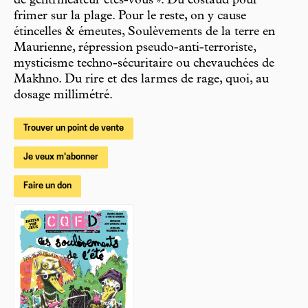
de gentrificateur êtes-vous ». Du costaud pour
frimer sur la plage. Pour le reste, on y cause
étincelles & émeutes, Soulèvements de la terre en
Maurienne, répression pseudo-anti-terroriste,
mysticisme techno-sécuritaire ou chevauchées de
Makhno. Du rire et des larmes de rage, quoi, au
dosage millimétré.
Trouver un point de vente
Je veux m'abonner
Faire un don