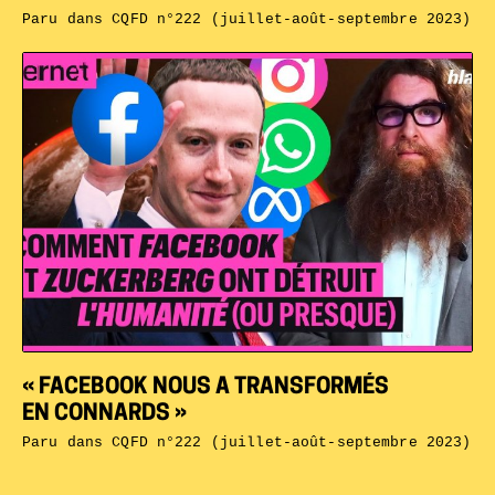
Paru dans
CQFD n°222 (juillet-août-septembre 2023)
« FACEBOOK NOUS A TRANSFORMÉS
EN CONNARDS »
Paru dans
CQFD n°222 (juillet-août-septembre 2023)