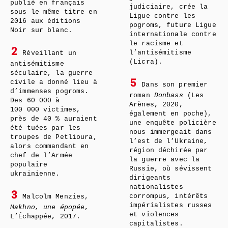
publié en français
judiciaire, crée la
sous le même titre en
Ligue contre les
2016 aux éditions
pogroms, future Ligue
Noir sur blanc.
internationale contre
le racisme et
2
l’antisémitisme
Réveillant un
(Licra).
antisémitisme
séculaire, la guerre
civile a donné lieu à
5
Dans son premier
d’immenses pogroms.
roman
Donbass
(Les
Des 60 000 à
Arènes, 2020,
100 000 victimes,
également en poche),
près de 40 % auraient
une enquête policière
été tuées par les
nous immergeait dans
troupes de Petlioura,
l’est de l’Ukraine,
alors commandant en
région déchirée par
chef de l’Armée
la guerre avec la
populaire
Russie, où sévissent
ukrainienne.
dirigeants
nationalistes
3
corrompus, intérêts
Malcolm Menzies,
impérialistes russes
Makhno, une épopée
,
et violences
L’Échappée, 2017.
capitalistes.