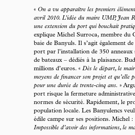
«
On a vu apparaître les premiers élémen
avril 2010. L’idée du maire UMP, Jean Rède
une extension du port qui bouchait pratiq
explique Michel Surroca, membre du Co
baie de Banyuls. Il s’agit également de
port par l’installation de 350 anneau
de bateaux – dédiés à la plaisance. Budg
millions d’euros. «
Dès le départ, le mair
moyens de financer son projet et qu’elle 
pour une durée de trente-cinq ans.
» Argu
port risque la fermeture administrative
normes de sécurité. Rapidement, le pr
population locale. Les Banyulencs veule
édile campe sur ses positions. Michel :
Impossible d’avoir des informations, le ma