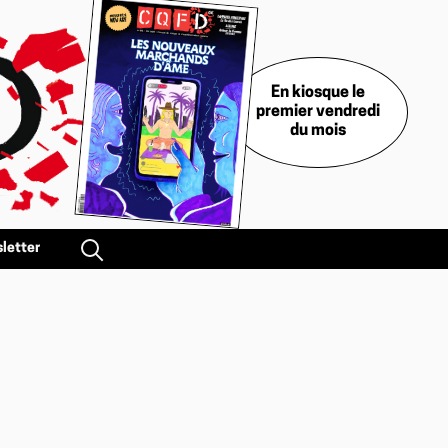
En kiosque le
premier vendredi
du mois
letter