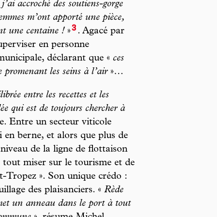
, j’ai accroché des soutiens-gorge
femmes m’ont apporté une pièce,
3
nt une centaine !
»
. Agacé par
superviser en personne
 municipale, déclarant que «
ces
 promenant les seins à l’air
»…
brée entre les recettes et les
dée qui est de toujours chercher à
. Entre un secteur viticole
 en berne, et alors que plus de
iveau de la ligne de flottaison
e tout miser sur le tourisme et de
int-Tropez ». Son unique crédo :
illage des plaisanciers. «
Rède
omet un anneau dans le port à tout