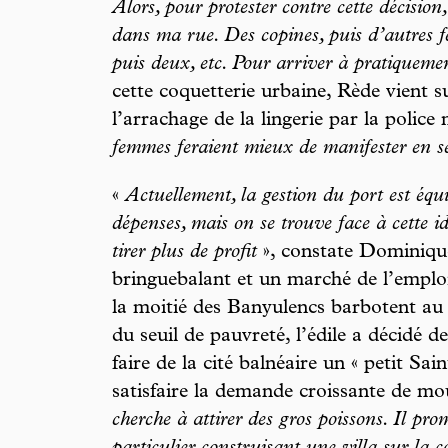
Alors, pour protester contre cette décision
dans ma rue. Des copines, puis d’autres 
puis deux, etc. Pour arriver à pratiqueme
cette coquetterie urbaine, Rède vient 
l’arrachage de la lingerie par la police
femmes feraient mieux de manifester en se
«
Actuellement, la gestion du port est équili
dépenses, mais on se trouve face à cette i
tirer plus de profit
», constate Dominique
bringuebalant et un marché de l’emploi
la moitié des Banyulencs barbotent au n
du seuil de pauvreté, l’édile a décidé d
faire de la cité balnéaire un « petit Sa
satisfaire la demande croissante de mou
cherche à attirer des gros poissons. Il pr