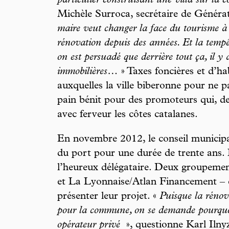
particulier construisant une villa sur la
Michèle Surroca, secrétaire de Générat
maire veut changer la face du tourisme à
rénovation depuis des années. Et la tem
on est persuadé que derrière tout ça, il y
immobilières…
» Taxes foncières et d’ha
auxquelles la ville biberonne pour ne 
pain bénit pour des promoteurs qui, d
avec ferveur les côtes catalanes.
En novembre 2012, le conseil municipa
du port pour une durée de trente ans. 
l’heureux délégataire. Deux groupemen
et La Lyonnaise/Atlan Financement – 
présenter leur projet. «
Puisque la rénov
pour la commune, on se demande pourquoi
opérateur privé
», questionne Karl Ilnyz