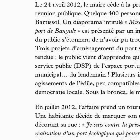
Le 24 avril 2012, le maire cède à la pr
réunion publique. Quelque 400 personne
Bartissol. Un diaporama intitulé «
Mise
port de Banyuls
» est présenté par un 
du public s’étonnera de n’avoir pu trou
Trois projets d’aménagement du port s
tendue : le public vient d’apprendre q
service public (DSP) de l’espace portua
municipal… du lendemain ! Plusieurs i
agissements de l’édile, peu compatibl
démocratie locale. Sous la bronca, le m
En juillet 2012, l’affaire prend un tou
Une habitante décide de marquer son o
décorant sa rue : «
Je suis contre la priv
réalisation d’un port écologique qui pourra