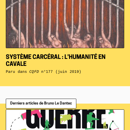
SYSTÈME CARCÉRAL : L’HUMANITÉ EN
CAVALE
Paru dans
CQFD
n°177 (juin 2019)
Derniers articles de Bruno Le Dantec