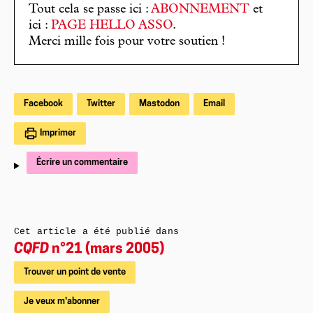
Tout cela se passe ici :
ABONNEMENT
et
ici :
PAGE HELLO ASSO
.
Merci mille fois pour votre soutien !
Facebook
Twitter
Mastodon
Email
Imprimer
Écrire un commentaire
Cet article a été publié dans
CQFD
n°21 (mars 2005)
Trouver un point de vente
Je veux m'abonner