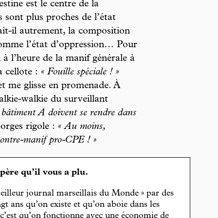
stine est le centre de la
es sont plus proches de l’état
ait-il autrement, la composition
 comme l’état d’oppression… Pour
 à l’heure de la manif générale à
 cellote :
« Fouille spéciale ! »
e et me glisse en promenade. À
talkie-walkie du surveillant
u bâtiment A doivent se rendre dans
orges rigole :
« Au moins,
 contre-manif pro-CPE ! »
spère qu’il vous a plu.
eilleur journal marseillais du Monde » par des
gt ans qu’on existe et qu’on aboie dans les
, c’est qu’on fonctionne avec une économie de