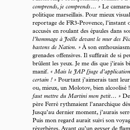
comprends, je comprends… »
Le camarade
politique marseillais. Pour mieux visual
reportage de FR3-Provence, l’instant o
accusés en roulant des épaules dans s
l’hommage à Joëlle devant le mur des Fé
bastons de Nation. »
À son enthousiasme,
grenades offensives. Il suffirait de si
brûlent les yeux. Je me dis que j’irais b
manif.
« Mais le JAP [juge d’applicatio
certain ! »
Pourtant j’aimerais tant leur
ou, mieux, un Molotov, bien alcoolisé 
faut mettre du Martini mon petit… »
De 
père Ferré rythmaient l’anarchique dés
Jusqu’au dernier moment, j’aurais serr
Puis mon regard aurait suivi son voyag
réverbères. Avant qu’un geyser de flam