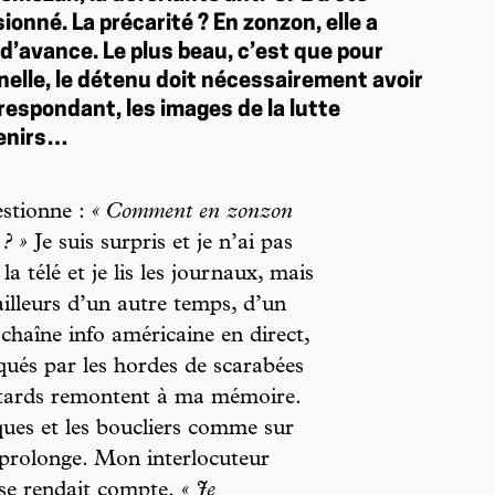
sionné. La précarité ? En zonzon, elle a
d’avance. Le plus beau, c’est que pour
nnelle, le détenu doit nécessairement avoir
respondant, les images de la lutte
venirs…
tionne :
« Comment en zonzon
 ? »
Je suis surpris et je n’ai pas
a télé et je lis les journaux, mais
’ailleurs d’un autre temps, d’un
chaîne info américaine en direct,
qués par les hordes de scarabées
itards remontent à ma mémoire.
sques et les boucliers comme sur
 prolonge. Mon interlocuteur
se rendait compte.
« Je