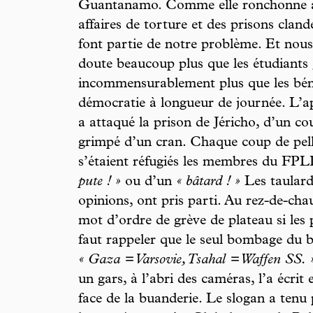
Guantanamo. Comme elle ronchonne au 
affaires de torture et des prisons clan
font partie de notre problème. Et nou
doute beaucoup plus que les étudiants 
incommensurablement plus que les béni
démocratie à longueur de journée. L’ap
a attaqué la prison de Jéricho, d’un co
grimpé d’un cran. Chaque coup de pell
s’étaient réfugiés les membres du FPL
pute ! »
ou d’un
« bâtard ! »
Les taulards
opinions, ont pris parti. Au rez-de-ch
mot d’ordre de grève de plateau si les p
faut rappeler que le seul bombage du b
« Gaza = Varsovie, Tsahal = Waffen SS. 
un gars, à l’abri des caméras, l’a écrit
face de la buanderie. Le slogan a tenu 