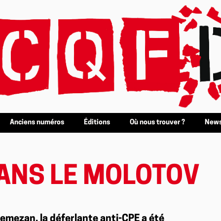
Anciens numéros
Éditions
Où nous trouver ?
News
DANS LE MOLOTOV
emezan, la déferlante anti-CPE a été