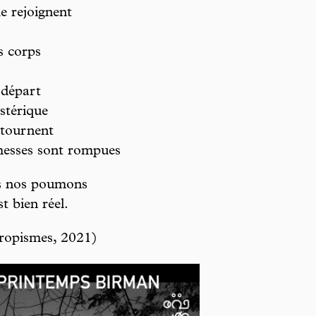
 rejoignent
s corps
 départ
ystérique
etournent
messes sont rompues
ans nos poumons
 bien réel.
tropismes, 2021)