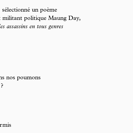
a sélectionné un poème
et militant politique Maung Day,
s assassins en tous genres
 dans nos poumons
 ?
ormis