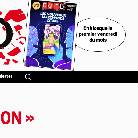
En kiosque le
premier vendredi
du mois
letter
MON »