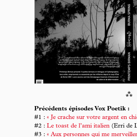
⁂
Précédents épisodes Vox Poetik :
#1 :
« Je crache sur votre argent en chie
#2 :
Le toast de l’ami italien
(Erri de 
#3 :
« Aux personnes qui me merveillen