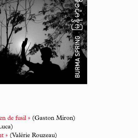
n de fusil »
(Gaston Miron)
Luca)
t »
(Valérie Rouzeau)