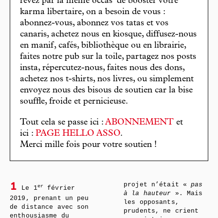
rêvez par la même occas’ de booster votre
karma libertaire, on a besoin de vous :
abonnez-vous, abonnez vos tatas et vos
canaris, achetez nous en kiosque, diffusez-nous
en manif, cafés, bibliothèque ou en librairie,
faites notre pub sur la toile, partagez nos posts
insta, répercutez-nous, faites nous des dons,
achetez nos t-shirts, nos livres, ou simplement
envoyez nous des bisous de soutien car la bise
souffle, froide et pernicieuse.
Tout cela se passe ici :
ABONNEMENT
et
ici :
PAGE HELLO ASSO
.
Merci mille fois pour votre soutien !
projet n’était «
pas
1
er
Le 1
février
à la hauteur
». Mais
2019, prenant un peu
les opposants,
de distance avec son
prudents, ne crient
enthousiasme du