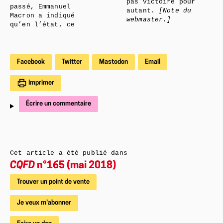
pas victoire pour
passé, Emmanuel
autant.
[Note du
Macron a indiqué
webmaster.]
qu’en l’état, ce
Facebook
Twitter
Mastodon
Email
Imprimer
Écrire un commentaire
Cet article a été publié dans
CQFD
n°165 (mai 2018)
Trouver un point de vente
Je veux m'abonner