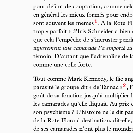
pour défaut de cooptation, comme cela s
en général les mieux formés pour endorm
1
sont souvent les mêmes
. A la Rote F
trop « parfait » d’Iris Schneider a bien
que cela l’empêche de s’incruster penda
injustement une camarade l’a emporté su
témoin. D’autant que l’adrénaline de la
comme une colle forte.
Tout comme Mark Kennedy, le flic ang
2
parasité le groupe dit « de Tarnac »
, 
goût de sa fonction jusqu’à multiplier
les camarades qu’elle fliquait. Au prix
son psychisme ? L’histoire ne le dit pa
de la Rote Flora à destination, dit-elle,
de ses camarades n’ont plus le moindre