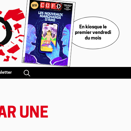
En kiosque le
premier vendredi
du mois
letter
PAR UNE