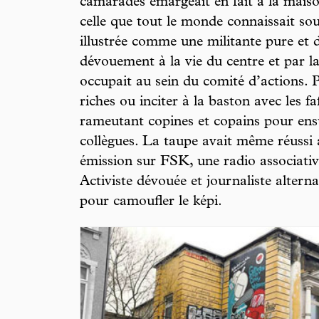
camarades émargeait en fait à la mais
celle que tout le monde connaissait sou
illustrée comme une militante pure et d
dévouement à la vie du centre et par la 
occupait au sein du comité d’actions. 
riches ou inciter à la baston avec les faf
rameutant copines et copains pour ensui
collègues. La taupe avait même réussi 
émission sur FSK, une radio associativ
Activiste dévouée et journaliste altern
pour camoufler le képi.