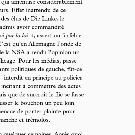
 ce qui amenuise considérablement
eurs. Effet inattendu de ce
des élus de Die Linke, le
 admis avoir commandité
sé par la loi
», assertion farfelue
C’est qu’en Allemagne l’onde de
 de la NSA a rendu l’opinion un
flicage. Pour les médias, passe
ants politiques de gauche, fût-ce
– interdit en principe au policier
s incitant à commettre des actes
s que de surcroît le flic se fasse
ousser le bouchon un peu loin.
menace de porter plainte pour
 manche et trémolos.
lon quelques semaines. Après quoi