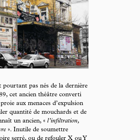
 pourtant pas nés de la dernière
89, cet ancien théâtre converti
proie aux menaces d’expulsion
filer quantité de mouchards et de
nnaît un ancien, «
l’infiltration,
vre
». Inutile de soumettre
oire serré, ou de refouler X ou Y