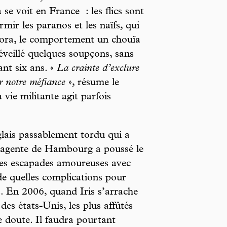
e voit en France : les flics sont
ir les paranos et les naïfs, qui
lora, le comportement un chouïa
 éveillé quelques soupçons, sans
nt six ans. «
La crainte d’exclure
r notre méfiance
», résume le
 vie militante agit parfois
lais passablement tordu qui a
l’agente de Hambourg a poussé le
 les escapades amoureuses avec
 de quelles complications pour
s. En 2006, quand Iris s’arrache
 des états-Unis, les plus affûtés
 doute. Il faudra pourtant