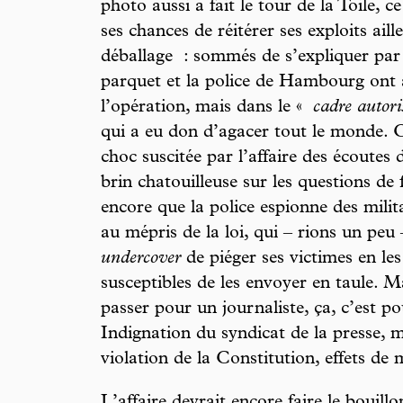
photo aussi a fait le tour de la Toile,
ses chances de réitérer ses exploits aill
déballage : sommés de s’expliquer par 
parquet et la police de Hambourg ont
l’opération, mais dans le «
cadre autori
qui a eu don d’agacer tout le monde. 
choc suscitée par l’affaire des écoutes
brin chatouilleuse sur les questions de 
encore que la police espionne des milit
au mépris de la loi, qui – rions un peu 
undercover
de piéger ses victimes en le
susceptibles de les envoyer en taule. Mai
passer pour un journaliste, ça, c’est p
Indignation du syndicat de la presse, 
violation de la Constitution, effets de
L’affaire devrait encore faire le bouil