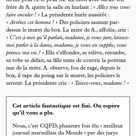
ferme pour A. et pour M. six mois avec sursis. Un
frère de A. quitte la salle en hurlant :
« Allez tous vous
faire enculer ! »
La présidente hurle aussitôt :
« Arrêtez cet homme ! »
Des policiers sautent par-
dessus le muret du box. La mère de A., affolée, crie :
« C’est à moi qu’il parlait, madame, je vous jure, laissez-
moi parler à la dame, madame, je vous en supplie, vous
prenez ma vie ! »
Elle s’effondre, se relève, retombe,
sa robe se défait, sa fille tente de couvrir la poitrine
nue de la mère. A. observe, fou de rage, depuis le
box, il tape du poing sur le muret, les policiers le
serrent. La présidente crie :
« Taisez-vous, madame ! »
Cet article fantastique est fini. On espère
qu’il vous a plu.
Nous, c’est CQFD, plusieurs fois élu « meilleur
journal marseillais du Monde » par des jurys