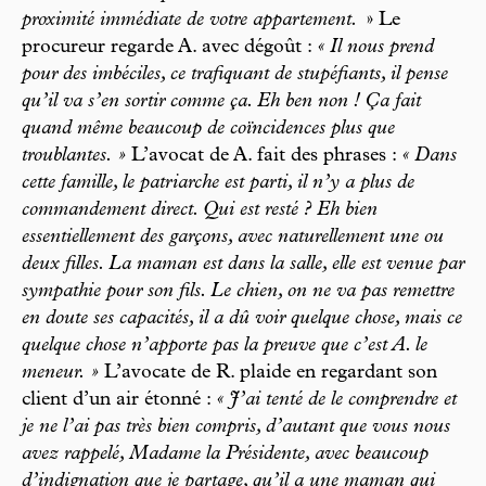
proximité immédiate de votre appartement.
» Le
procureur regarde A. avec dégoût :
« Il nous prend
pour des imbéciles, ce trafiquant de stupéfiants, il pense
qu’il va s’en sortir comme ça. Eh ben non ! Ça fait
quand même beaucoup de coïncidences plus que
troublantes. »
L’avocat de A. fait des phrases :
« Dans
cette famille, le patriarche est parti, il n’y a plus de
commandement direct. Qui est resté ? Eh bien
essentiellement des garçons, avec naturellement une ou
deux filles. La maman est dans la salle, elle est venue par
sympathie pour son fils. Le chien, on ne va pas remettre
en doute ses capacités, il a dû voir quelque chose, mais ce
quelque chose n’apporte pas la preuve que c’est A. le
meneur. »
L’avocate de R. plaide en regardant son
client d’un air étonné :
« J’ai tenté de le comprendre et
je ne l’ai pas très bien compris, d’autant que vous nous
avez rappelé, Madame la Présidente, avec beaucoup
d’indignation que je partage, qu’il a une maman qui