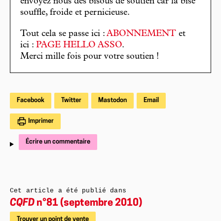
envoyez nous des bisous de soutien car la bise
souffle, froide et pernicieuse.
Tout cela se passe ici :
ABONNEMENT
et
ici :
PAGE HELLO ASSO
.
Merci mille fois pour votre soutien !
Facebook
Twitter
Mastodon
Email
Imprimer
Écrire un commentaire
Cet article a été publié dans
CQFD
n°81 (septembre 2010)
Trouver un point de vente