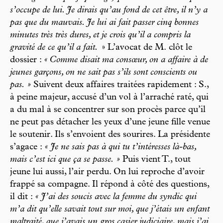
s’occupe de lui. Je dirais qu’au fond de cet être, il n’y a
pas que du mauvais. Je lui ai fait passer cinq bonnes
minutes très très dures, et je crois qu’il a compris la
gravité de ce qu’il a fait.
» L’avocat de M. clôt le
dossier :
« Comme disait ma consœur, on a affaire à de
jeunes garçons, on ne sait pas s’ils sont conscients ou
pas. »
Suivent deux affaires traitées rapidement : S.,
à peine majeur, accusé d’un vol à l’arraché raté, qui
a du mal à se concentrer sur son procès parce qu’il
ne peut pas détacher les yeux d’une jeune fille venue
le soutenir. Ils s’envoient des sourires. La présidente
s’agace :
« Je ne sais pas à qui tu t’intéresses là-bas,
mais c’est ici que ça se passe. »
Puis vient T., tout
jeune lui aussi, l’air perdu. On lui reproche d’avoir
frappé sa compagne. Il répond à côté des questions,
il dit :
« J’ai des soucis avec la femme du syndic qui
m’a dit qu’elle savait tout sur moi, que j’étais un enfant
maltraité, que j’avais un gros casier judiciaire, mais j’ai