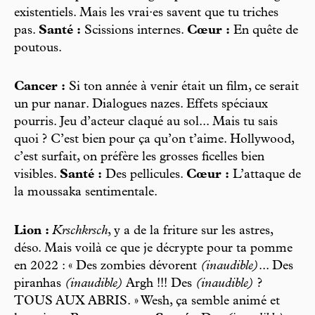
existentiels. Mais les vrai·es savent que tu triches
pas.
Santé :
Scissions internes.
Cœur :
En quête de
poutous.
Cancer :
Si ton année à venir était un film, ce serait
un pur nanar. Dialogues nazes. Effets spéciaux
pourris. Jeu d’acteur claqué au sol... Mais tu sais
quoi ? C’est bien pour ça qu’on t’aime. Hollywood,
c’est surfait, on préfère les grosses ficelles bien
visibles.
Santé :
Des pellicules.
Cœur :
L’attaque de
la moussaka sentimentale.
Lion :
Krschkrsch
, y a de la friture sur les astres,
déso. Mais voilà ce que je décrypte pour ta pomme
en 2022 : « Des zombies dévorent
(inaudible)
... Des
piranhas
(inaudible)
Argh !!! Des
(inaudible)
?
TOUS AUX ABRIS. » Wesh, ça semble animé et