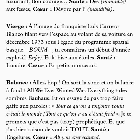
luxuriant. Bon courage…
Santé :
Des
(inaudible)
aux fesses.
Cœur :
Dévoré par l’
(inaudible)
.
Vierge :
À l’image du franquiste Luis Carrero
Blanco filant vers l’espace au volant de sa voiture en
décembre 1973 sous l’égide du programme spatial
basque –
BOUM
–, tu connaîtras un début d’année
explosif.
Enjoy
. Et la bise aux étoiles.
Santé :
Lunaire.
Cœur :
En petits morceaux.
Balance :
Allez, hop ! On sort la sono et on balance
à fond « All We Ever Wanted Was Everything » des
sombres Bauhaus. Et on essaye de pas trop faire
gaffe aux paroles : «
Tout ce qu’on a toujours voulu
c’était le monde / Tout ce qu’on a eu c’était froid
». Je te
promets que c’est pas (trop) prophétique. Et que
t’as bien raison de vouloir TOUT.
Santé :
Engelures.
Cœur :
All you ever wanted
.