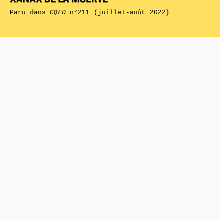
XANAX DE LA MUERTE
Paru dans
CQFD
n°211 (juillet-août 2022)