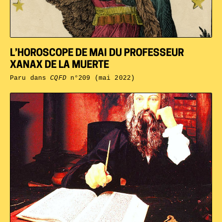
L’HOROSCOPE DE MAI DU PROFESSEUR
XANAX DE LA MUERTE
Paru dans
CQFD
n°209 (mai 2022)