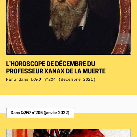
L’HOROSCOPE DE DÉCEMBRE DU
PROFESSEUR XANAX DE LA MUERTE
Paru dans
CQFD
n°204 (décembre 2021)
Dans
CQFD
n°205 (janvier 2022)