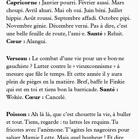
Capricorne :
Janvier pourri. Février aussi. Mars
choupi. Avril ahuri. Mai oh oui. Juin béni. Juillet
hippie. Août roussi. Septembre affadi. Octobre pipi.
Novembre génie. Décembre verni. Pas à dire, c’est
une belle feuille de route, l’ami·e.
Santé :
Reluit.
Cœur :
Alangui.
Verseau :
Le combat d’une vie pour un·e bon·ne
gauchiste ? Lutter contre le « vieuxconnisme » à
mesure que file le temps. Et cette année il y aura
plein de pièges en la matière. Bref, baffe le Finkie
qui est en toi et tiens bon la barricade.
Santé :
Wokée.
Cœur :
Cancelé.
Poisson :
Ah là là, que c’est chouette la vie, à buller
et tout. Tiens, regarde : tu lattes les requins. Tu
fricotes avec l’anémone. T’agites les nageoires pour
saluer Mamie Lotte. Mais quel bonheur ! Et dire