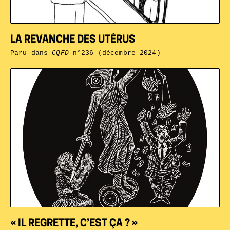
LA REVANCHE DES UTÉRUS
Paru dans
CQFD
n°236 (décembre 2024)
« IL REGRETTE, C’EST ÇA ? »