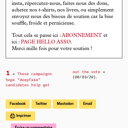
insta, répercutez-nous, faites nous des dons,
achetez nos t-shirts, nos livres, ou simplement
envoyez nous des bisous de soutien car la bise
souffle, froide et pernicieuse.
Tout cela se passe ici :
ABONNEMENT
et
ici :
PAGE HELLO ASSO
.
Merci mille fois pour votre soutien !
out the vote
»
1
«
These campaigns
(08/03/20).
hope “deepfake”
candidates help get
Facebook
Twitter
Mastodon
Email
Imprimer
Écrire un commentaire