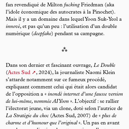
fan revendiqué de Milton
fucking
Friedman (aka
l’idole économique des autocrates à la Pinochet).
Mais il y a un domaine dans lequel Yoon Suk-Yeol a
innové
, et pas qu’un peu : l’utilisation d’un double
numérique (
deepfake
) pendant sa campagne.
⁂
Dans son dernier et fascinant ouvrage,
Le Double
(
Actes Sud
, 2024), la journaliste Naomi Klein
s’attarde notamment sur ce fumeux procédé,
expliquant comment celui qui était alors candidat
de l’opposition a «
inondé internet d’une fausse version
de lui-même, nommée AI Yoon
». L’objectif : se rallier
l’électorat jeune, via un clone, doté selon l’autrice de
La Stratégie du choc
(Actes Sud, 2007) de «
plus de
charme et d’humour que l’original
». Un pas en avant