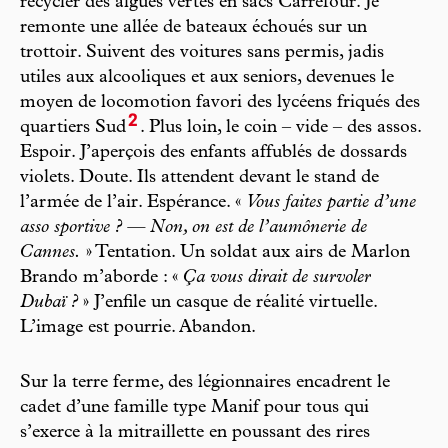
recycler des algues vertes en sacs Carrefour. Je
remonte une allée de bateaux échoués sur un
trottoir. Suivent des voitures sans permis, jadis
utiles aux alcooliques et aux seniors, devenues le
moyen de locomotion favori des lycéens friqués des
2
quartiers Sud
. Plus loin, le coin – vide – des assos.
Espoir. J’aperçois des enfants affublés de dossards
violets. Doute. Ils attendent devant le stand de
l’armée de l’air. Espérance. «
Vous faites partie d’une
asso sportive ? — Non, on est de l’aumônerie de
Cannes.
» Tentation. Un soldat aux airs de Marlon
Brando m’aborde : «
Ça vous dirait de survoler
Dubaï ?
» J’enfile un casque de réalité virtuelle.
L’image est pourrie. Abandon.
Sur la terre ferme, des légionnaires encadrent le
cadet d’une famille type Manif pour tous qui
s’exerce à la mitraillette en poussant des rires