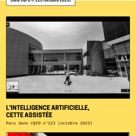
Dans CQFD n°223 (octobre 2023)
L’INTELLIGENCE ARTIFICIELLE,
CETTE ASSISTÉE
Paru dans
CQFD n°223 (octobre 2023)