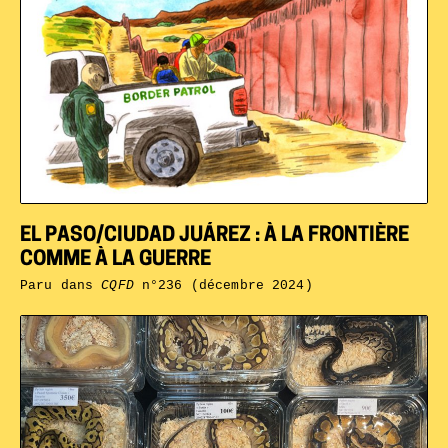
EL PASO/CIUDAD JUÁREZ : À LA FRONTIÈRE
COMME À LA GUERRE
Paru dans
CQFD
n°236 (décembre 2024)