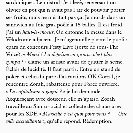
sardoniques. Le mistral s’est levé, renversant un
olivier en pot qui n’avait pas l’air de pouvoir porter
ses fruits, mais ne méritait pas ça. Je mords dans un
sandwich au foie gras poêlé à 15 balles. Il est froid.
J’ai un
haut-le-choeur
. On entonne la messe dans le
Vélodrome adjacent. Je m’agenouille parmi le public
épars du concours Festy Live (sorte de sous-The
Voice). «
Merci ! La déprime en groupe c’est plus
sympa !
» clame un artiste avant de quitter la scène.
Éclair de lucidité. Il faut partir. Entre un stand de
poker et celui du parc d’attractions OK Corral, je
rencontre Zorah, rabatteuse pour Force ouvrière.
«
Le capitalisme a gagné ?
» je lui demande.
Acquiesçant avec douceur, elle m’apaise. Zorah
travaille au Samu social et collecte des chaussures
pour les SDF. «
Marseille c’est quoi pour vous ? — Une
ville accueillante
», qu’elle répond. Rédemption.