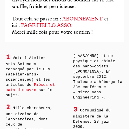
envoyez nous des bisous de soutien car la bise
souffle, froide et pernicieuse.
Tout cela se passe ici :
ABONNEMENT
et
ici :
PAGE HELLO ASSO
.
Merci mille fois pour votre soutien !
(LAAS/CNRS) et de
1
Voir l’Atelier
physique et chimie
Arts Sciences
des nano-objets
cornaqué par le CEA
(LPCNO/INSA). En
(atelier-arts-
septembre 2012,
sciences.eu) et les
Toulouse a hébergé la
articles de
Pièces et
38e conférence
main d’oeuvre
sur le
« Micro Nano
sujet.
Engineering ».
2
Mille chercheurs,
3
Communiqué du
une dizaine de
ministère de la
laboratoires, dont
Défense, 28 juin
ceux de
2009.