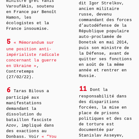
ministre grec Yánis
dit Igor Strelkov,
Varoufákis, soutenu
ancien militaire
en France par Benoît
russe, devenu
Hamon, les
commandant des forces
écologistes et la
d’autodéfense de la
France insoumise.
République populaire
auto-proclamée de
5
Donetsk en mai 2014,
« Mémorandum sur
puis son ministre de
une position anti-
la Défense, avant de
impérialiste radicale
quitter ses fonctions
concernant la guerre
en août de la même
en Ukraine »
,
année et rentrer en
Contretemps
Russie.
(27/02/22).
11
6
Dont la
Taras Bilous a
responsabilité dans
participé aux
des disparitions
manifestations
forcées, la mise en
demandant la
place de prisons
dissolution du
politiques et des cas
bataillon fasciste
de torture est
Azov, impliqué dans
documentée par
des exactions au
Stanislav Asseyev,
Donbass. Voir
« “You