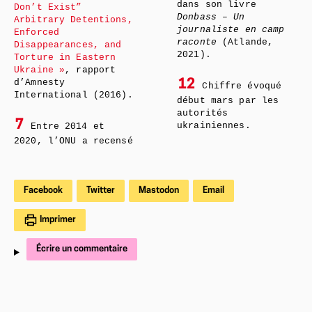
dans son livre
Don’t Exist”
Donbass – Un
Arbitrary Detentions,
journaliste en camp
Enforced
raconte
(Atlande,
Disappearances, and
2021).
Torture in Eastern
Ukraine »
, rapport
d’Amnesty
12
Chiffre évoqué
International (2016).
début mars par les
autorités
7
ukrainiennes.
Entre 2014 et
2020, l’ONU a recensé
Facebook
Twitter
Mastodon
Email
Imprimer
Écrire un commentaire