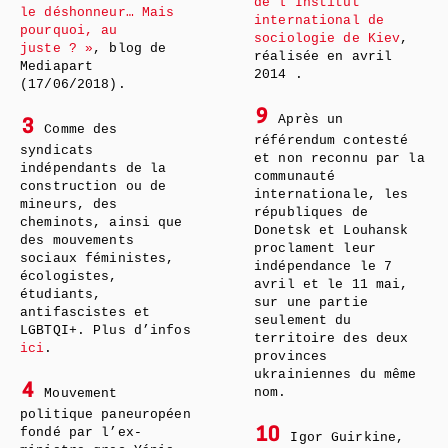
de l’Institut
le déshonneur… Mais
international de
pourquoi, au
sociologie de Kiev
,
juste ? »
, blog de
réalisée en avril
Mediapart
2014 .
(17/06/2018).
9
Après un
3
Comme des
référendum contesté
syndicats
et non reconnu par la
indépendants de la
communauté
construction ou de
internationale, les
mineurs, des
républiques de
cheminots, ainsi que
Donetsk et Louhansk
des mouvements
proclament leur
sociaux féministes,
indépendance le 7
écologistes,
avril et le 11 mai,
étudiants,
sur une partie
antifascistes et
seulement du
LGBTQI+. Plus d’infos
territoire des deux
ici
.
provinces
ukrainiennes du même
4
nom.
Mouvement
politique paneuropéen
fondé par l’ex-
10
Igor Guirkine,