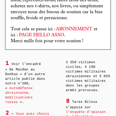
insta, répercutez-nous, faites nous des dons,
achetez nos t-shirts, nos livres, ou simplement
envoyez nous des bisous de soutien car la bise
souffle, froide et pernicieuse.
Tout cela se passe ici :
ABONNEMENT
et
ici :
PAGE HELLO ASSO
.
Merci mille fois pour votre soutien !
3 350 victimes
1
Voir l’encadré
civiles, 4 100
« De Maïdan au
victimes militaires
Donbas » d’un autre
ukrainiennes et 5 650
article publié dans
victimes militaires
notre n°208,
dans les groupes
«
Autodéfense
armés prorusses.
ukrainienne,
mobilisations
8
Taras Bilous
russes
».
s’appuie sur
l’enquête d’opinion
2
« Vous avez choisi