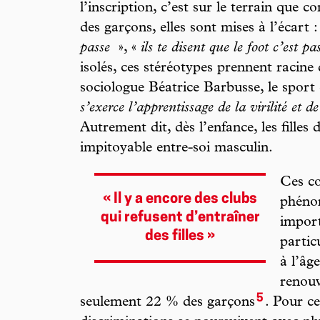
l’inscription, c’est sur le terrain que
des garçons, elles sont mises à l’écart :
passe
», «
ils te disent que le foot c’est pa
isolés, ces stéréotypes prennent racine
sociologue Béatrice Barbusse, le sport 
s’exerce l’apprentissage de la virilité et d
Autrement dit, dès l’enfance, les filles
impitoyable entre-soi masculin.
Ces co
« Il y a encore des clubs
phénom
qui refusent d’entraîner
import
des filles »
partic
à l’âg
renouv
5
seulement 22 % des garçons
. Pour ce