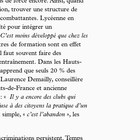
s de force encore. Ainsi, quand
tion, trouver une structure de
 combattantes. Lycéenne en
lté pour intégrer un
. C’est moins développé que chez les
res de formation sont en effet
l faut souvent faire des
 entraînement. Dans les Hauts-
 apprend que seuls 20 % des
 Laurence Demailly, conseillère
uts-de-France et ancienne
 : «
Il y a encore des clubs qui
use à des citoyens la pratique d’un
 simple, «
c’est l’abandon
», les
iscriminations persistent. Temps