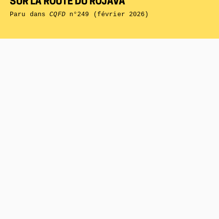
SUR LA ROUTE DU ROJAVA
Paru dans
CQFD
n°249 (février 2026)