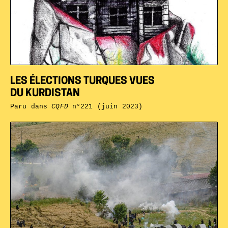
LES ÉLECTIONS TURQUES VUES
DU KURDISTAN
Paru dans
CQFD
n°221 (juin 2023)