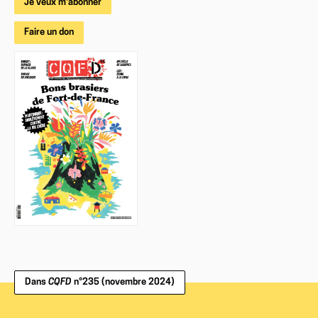
Je veux m'abonner
Faire un don
Dans
CQFD
n°235 (novembre 2024)