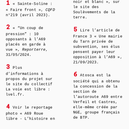
noir et blanc », sur
1
« Sainte-Soline :
le site des
« Faire front »,
CQFD
Soulèvements de la
n°219 (avril 2023).
terre.
2
« “Un coup de
5
Lire l’article de
pression” : 10
France 3 « Une mairie
opposants à l’A69
du Tarn privée de
placés en garde à
subvention, ses élus
vue »,
Reporterre
,
pensent payer leur
31/05/2024.
opposition à l’A69 »,
21/09/2023.
3
Plus
d’informations à
6
Atosca est la
propos du projet sur
société qui a obtenu
le site du collectif
la concession de la
La voie est libre :
section de
lvel.fr.
l’autoroute A69 entre
Verfeil et Castres,
4
elle-même créée par
Voir le reportage
NGE, groupe français
photo « A69 Roue
de BTP.
libre - L’histoire en