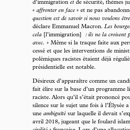
d’immigration
et
de sécurité, thèmes jug
«
affronter en face
» et ne pas abandonne
question est de savoir si nous voulons êtr
déclare Emmanuel Macron.
Les bourge
cela
[l’immigration]
: ils ne la croisent 
avec. »
Même si la traque faite aux pers
cessé et que les interventions de minis
polémiques racistes étaient déjà réguli
présidentielle est notable.
Désireux d’apparaître comme un candi
fait élire sur la base d’un programme 
raciste. Alors qu’il s’était prononcé pou
silence sur le sujet une fois à l’Élysée
une
ambiguïté
sur laquelle il devait s’ex
avril 2018, jugeant que le foulard isla