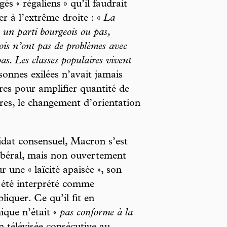
és « régaliens » qu’il faudrait
r à l’extrême droite : «
La
e un parti bourgeois ou pas,
ois n’ont pas de problèmes avec
pas. Les classes populaires vivent
onnes exilées n’avait jamais
tres pour amplifier quantité de
ères, le changement d’orientation
dat consensuel, Macron s’est
libéral, mais non ouvertement
r une « laïcité apaisée », son
 a été interprété comme
pliquer. Ce qu’il fit en
mique n’était «
pas conforme à la