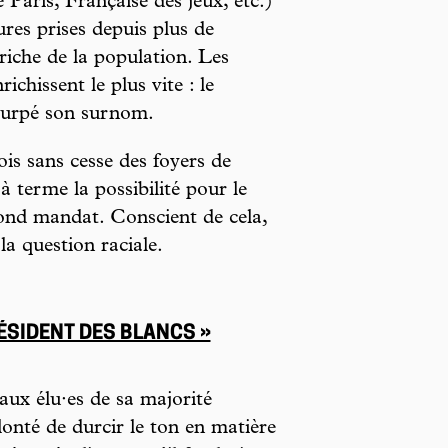
e Paris, Française des jeux, etc.)
res prises depuis plus de
 riche de la population. Les
ichissent le plus vite : le
usurpé son surnom.
ois sans cesse des foyers de
 terme la possibilité pour le
cond mandat. Conscient de cela,
a question raciale.
ÉSIDENT DES BLANCS »
 aux élu·es de sa majorité
lonté de durcir le ton en matière