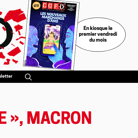
En kiosque le
premier vendredi
du mois
letter
RE », MACRON