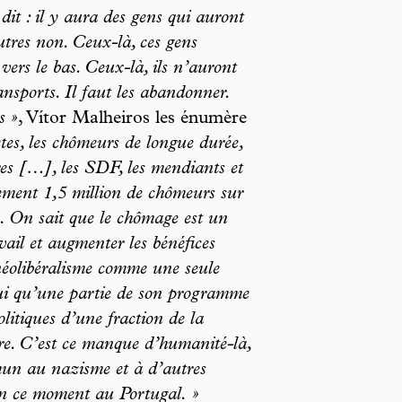
it : il y aura des gens qui auront
autres non. Ceux-là, ces gens
 vers le bas. Ceux-là, ils n’auront
ansports. Il faut les abandonner.
ls »
, Vítor Malheiros les énumère
tes, les chômeurs de longue durée,
res […], les SDF, les mendiants et
ement 1,5 million de chômeurs sur
. On sait que le chômage est un
avail et augmenter les bénéfices
néolibéralisme comme une seule
ui qu’une partie de son programme
olitiques d’une fraction de la
e. C’est ce manque d’humanité-là,
un au nazisme et à d’autres
 en ce moment au Portugal. »