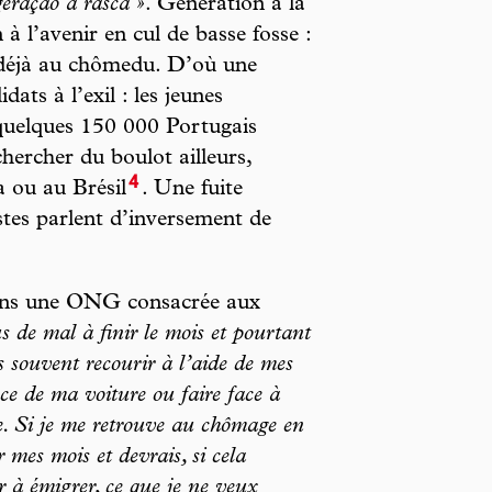
geração a rasca »
. Génération à la
à l’avenir en cul de basse fosse :
 déjà au chômedu. D’où une
ats à l’exil : les jeunes
 quelques 150 000 Portugais
hercher du boulot ailleurs,
4
a ou au Brésil
. Une fuite
tes parlent d’inversement de
ns une ONG consacrée aux
us de mal à finir le mois et pourtant
s souvent recourir à l’aide de mes
ce de ma voiture ou faire face à
te. Si je me retrouve au chômage en
 mes mois et devrais, si cela
 à émigrer, ce que je ne veux