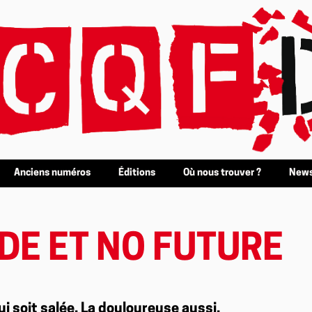
Anciens numéros
Éditions
Où nous trouver ?
News
DE ET NO FUTURE
ui soit salée. La douloureuse aussi,