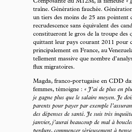
Composante du M12M, la fameuse
« 
traîne. Génération fauchée. Génération 
un tiers des moins de 25 ans pointent
recrudescence sans équivalent des candid
constitueront le gros de la troupe des
quittant leur pays courant 2011 pour c
principalement en France, au Venezuel
tellement massive que nombre d’analys
flux migratoires.
Magda, franco-portugaise en CDD da
femmes, témoigne :
« J’ai de plus en pl
je gagne plus que le salaire moyen. Je doi
parents pour payer par exemple l’assuran
des dépenses de santé. Je suis très inquiè
janvier, j’aurai beaucoup de mal à boucler
perdure, commencer sérieusement à penser