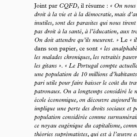
Joint par
CQFD
, il résume :
« On nous d
droit à la vie et à la démocratie, mais d’
inutiles, sont des parasites qui nous tirent
pas droit à la santé, à l’éducation, aux tr
On doit attendre qu’ils meurent. »
Le
« i
dans son papier, ce sont
« les analphabè
les malades chroniques, les retraités pauv
les gitans »
.
« Le Portugal compte actuell
une population de 10 millions d’habitants
pari utile pour faire baisser le coût du tr
patronaux. On a longtemps considéré le 
école économique, on découvre aujourd’h
implique une perte des droits sociaux et p
population considérée comme surnumérair
ce noyau eugénique du capitalisme, comm
théories suprématistes, qui est à l’œuvre