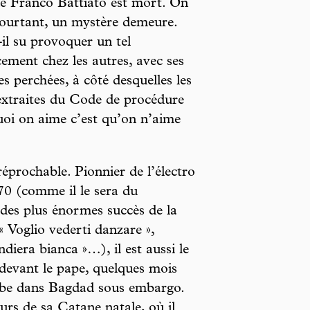
ue Franco Battiato est mort. On
Pourtant, un mystère demeure.
il su provoquer un tel
ement chez les autres, avec ses
s perchées, à côté desquelles les
xtraites du Code de procédure
uoi on aime c’est qu’on n’aime
réprochable. Pionnier de l’électro
970 (comme il le sera du
 des plus énormes succès de la
 Voglio vederti danzare »,
diera bianca »…), il est aussi le
devant le pape, quelques mois
rabe dans Bagdad sous embargo.
eurs de sa Catane natale, où il