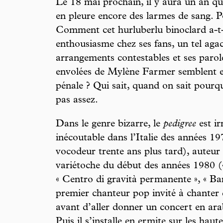
Le 18 mai prochain, il y aura un an q
en pleure encore des larmes de sang. 
Comment cet hurluberlu binoclard a-t-
enthousiasme chez ses fans, un tel agac
arrangements contestables et ses parole
envolées de Mylène Farmer semblent e
pénale ? Qui sait, quand on sait pourq
pas assez.
Dans le genre bizarre, le
pedigree
est ir
inécoutable dans l’Italie des années 1
vocodeur trente ans plus tard), auteur
variétoche du début des années 1980 («
« Centro di gravità permanente », « Ban
premier chanteur pop invité à chanter 
avant d’aller donner un concert en a
Puis il s’installe en ermite sur les haut