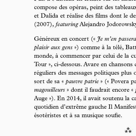
compose des opéras, peint des tableau
et Dalida et réalise des films dont le d
(2007),
featuring
Alejandro Jodorowsk
Généreux en concert («
Je m’en passera
plaisir aux gens
») comme à la télé, Batt
monde, à commencer par celui de la cu
Tour », ci-dessous. Avare en chansons d’
réguliers des messages politiques plus 
sort de sa «
pauvre patrie
» (« Povera pa
magouilleurs
» dont il faudrait encore «
Auge »). En 2014, il avait soutenu la
quotidien d’extrême gauche Il Manifest
ésotéristes et à sa musique soufie.
⁂