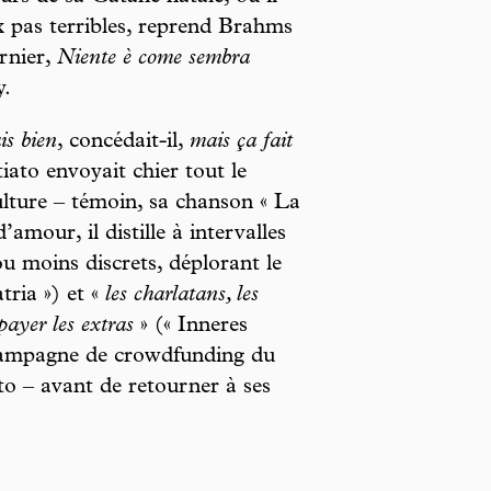
x pas terribles, reprend Brahms
ernier,
Niente è come sembra
y.
is bien
, concédait-il,
mais ça fait
iato envoyait chier tout le
lture – témoin, sa chanson « La
amour, il distille à intervalles
ou moins discrets, déplorant le
tria ») et «
les charlatans, les
payer les extras
» (« Inneres
 campagne de crowdfunding du
o – avant de retourner à ses