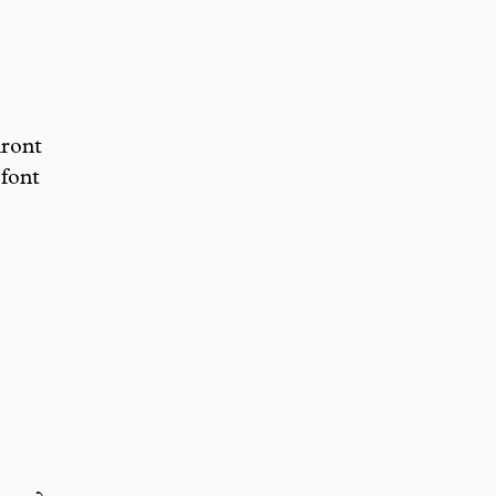
iront
 font