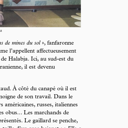
z
ns de mines du sol
», fanfaronne
e l’appellent affectueusement
 de Halabja. Ici, au sud-est du
iranienne, il est devenu
aud. À côté du canapé où il est
moigne de son travail. Dans le
s américaines, russes, italiennes
des obus... Les marchands de
ésentés. Le gaillard se penche,