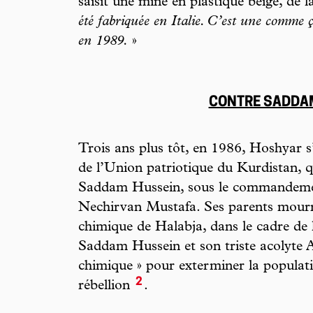
saisit une mine en plastique beige, de la
été fabriquée en Italie. C’est une comme
en 1989.
»
CONTRE SADDA
Trois ans plus tôt, en 1986, Hoshyar s
de l’Union patriotique du Kurdistan, qu
Saddam Hussein, sous le commandement
Nechirvan Mustafa. Ses parents mourr
chimique de Halabja, dans le cadre de 
Saddam Hussein et son triste acolyte A
chimique » pour exterminer la populat
2
rébellion
.