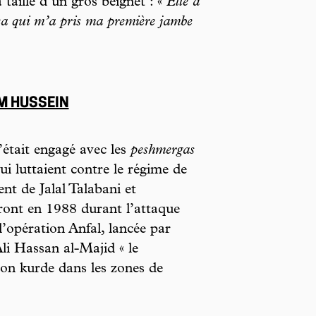
 taille d’un gros beignet : «
Elle a
 ça qui m’a pris ma première jambe
M HUSSEIN
’était engagé avec les
peshmergas
i luttaient contre le régime de
 de Jalal Talabani et
ont en 1988 durant l’attaque
l’opération Anfal, lancée par
li Hassan al-Majid « le
ion kurde dans les zones de