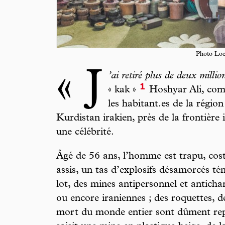
Photo Loe
« J
’ai retiré plus de deux
millio
1
« kak »
Hoshyar Ali, comm
les habitant.es de la région
Kurdistan irakien, près de la frontière 
une célébrité.
Âgé de 56 ans, l’homme est trapu, cost
assis, un tas d’explosifs désamorcés té
lot, des mines antipersonnel et antichar
ou encore iraniennes ; des roquettes, 
mort du monde entier sont dûment repr