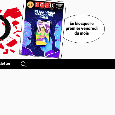
En kiosque le
premier vendredi
du mois
letter