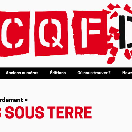
Anciens numéros
Éditions
Où nous trouver ?
News
tardement »
 SOUS TERRE