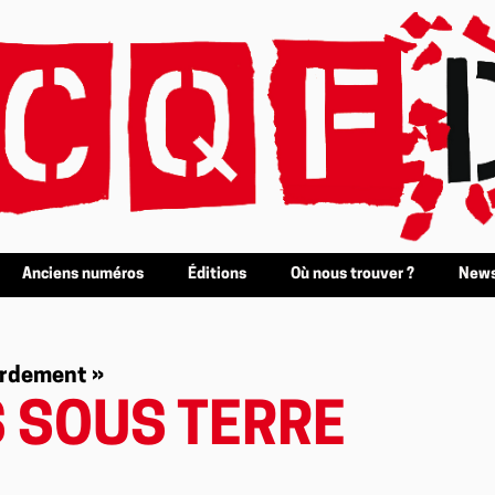
Anciens numéros
Éditions
Où nous trouver ?
News
tardement »
 SOUS TERRE