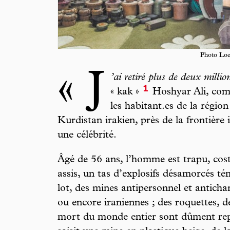
Photo Loe
« J
’ai retiré plus de deux
millio
1
« kak »
Hoshyar Ali, comm
les habitant.es de la région
Kurdistan irakien, près de la frontière 
une célébrité.
Âgé de 56 ans, l’homme est trapu, cost
assis, un tas d’explosifs désamorcés té
lot, des mines antipersonnel et antichar
ou encore iraniennes ; des roquettes, 
mort du monde entier sont dûment repr