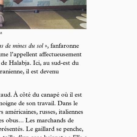
z
ns de mines du sol
», fanfaronne
e l’appellent affectueusement
 de Halabja. Ici, au sud-est du
iranienne, il est devenu
aud. À côté du canapé où il est
moigne de son travail. Dans le
s américaines, russes, italiennes
des obus... Les marchands de
ésentés. Le gaillard se penche,