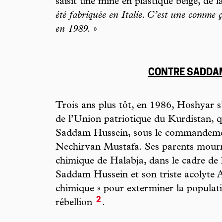
saisit une mine en plastique beige, de la
été fabriquée en Italie. C’est une comme
en 1989.
»
CONTRE SADDA
Trois ans plus tôt, en 1986, Hoshyar s
de l’Union patriotique du Kurdistan, qu
Saddam Hussein, sous le commandement
Nechirvan Mustafa. Ses parents mourr
chimique de Halabja, dans le cadre de 
Saddam Hussein et son triste acolyte A
chimique » pour exterminer la populat
2
rébellion
.