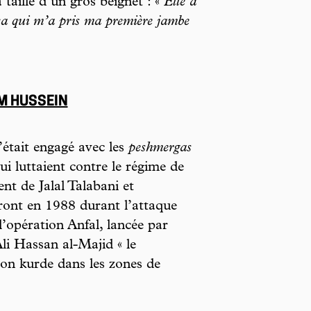
 taille d’un gros beignet : «
Elle a
 ça qui m’a pris ma première jambe
M HUSSEIN
’était engagé avec les
peshmergas
i luttaient contre le régime de
 de Jalal Talabani et
ont en 1988 durant l’attaque
l’opération Anfal, lancée par
li Hassan al-Majid « le
ion kurde dans les zones de