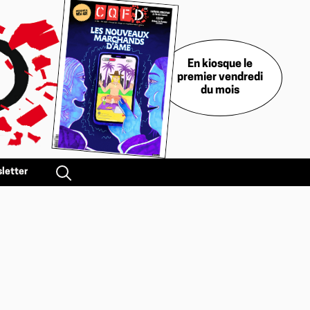
En kiosque le
premier vendredi
du mois
letter