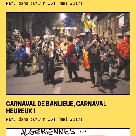
Paru dans
CQFD
n°154 (mai 2017)
CARNAVAL DE BANLIEUE, CARNAVAL
HEUREUX !
Paru dans
CQFD
n°154 (mai 2017)