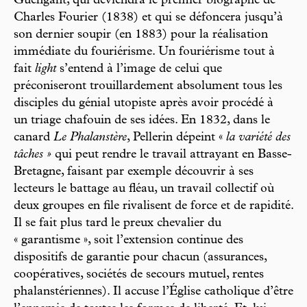
Guengant, qui deviendra le premier biographe de
Charles Fourier (1838) et qui se défoncera jusqu’à
son dernier soupir (en 1883) pour la réalisation
immédiate du fouriérisme. Un fouriérisme tout à
fait
light
s’entend à l’image de celui que
préconiseront trouillardement absolument tous les
disciples du génial utopiste après avoir procédé à
un triage chafouin de ses idées. En 1832, dans le
canard
Le Phalanstère
, Pellerin dépeint «
la variété des
tâches »
qui peut rendre le travail attrayant en Basse-
Bretagne, faisant par exemple découvrir à ses
lecteurs le battage au fléau, un travail collectif où
deux groupes en file rivalisent de force et de rapidité.
Il se fait plus tard le preux chevalier du
« garantisme », soit l’extension continue des
dispositifs de garantie pour chacun (assurances,
coopératives, sociétés de secours mutuel, rentes
phalanstériennes). Il accuse l’Église catholique d’être