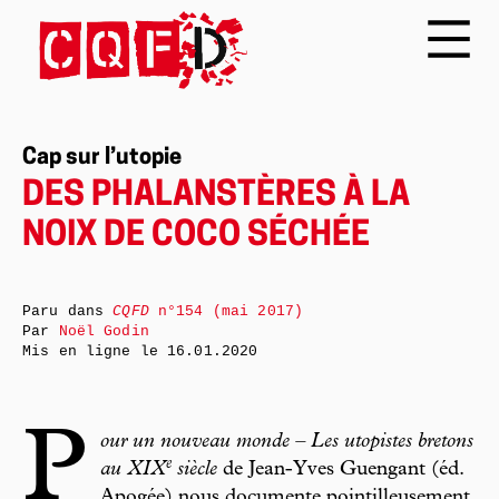
Cap sur l’utopie
DES PHALANSTÈRES À LA
NOIX DE COCO SÉCHÉE
Paru dans
CQFD
n°154 (mai 2017)
Par
Noël Godin
Mis en ligne le
16.01.2020
P
our un nouveau monde – Les utopistes bretons
e
au XIX
siècle
de Jean-Yves Guengant (éd.
Apogée) nous documente pointilleusement