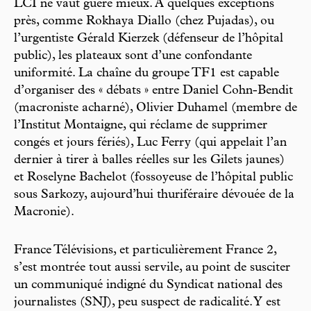
LCI ne vaut guère mieux. À quelques exceptions
près, comme Rokhaya Diallo (chez Pujadas), ou
l’urgentiste Gérald Kierzek (défenseur de l’hôpital
public), les plateaux sont d’une confondante
uniformité. La chaîne du groupe TF1 est capable
d’organiser des « débats » entre Daniel Cohn-Bendit
(macroniste acharné), Olivier Duhamel (membre de
l’Institut Montaigne, qui réclame de supprimer
congés et jours fériés), Luc Ferry (qui appelait l’an
dernier à tirer à balles réelles sur les Gilets jaunes)
et Roselyne Bachelot (fossoyeuse de l’hôpital public
sous Sarkozy, aujourd’hui thuriféraire dévouée de la
Macronie).
France Télévisions, et particulièrement France 2,
s’est montrée tout aussi servile, au point de susciter
un communiqué indigné du Syndicat national des
journalistes (SNJ), peu suspect de radicalité. Y est