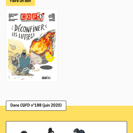
Faire un don
Dans
CQFD
n°188 (juin 2020)