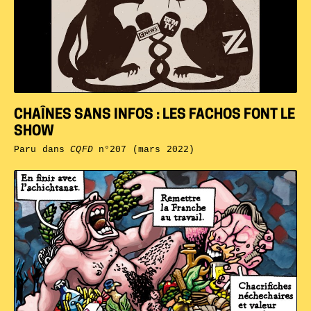
CHAÎNES SANS INFOS : LES FACHOS FONT LE
SHOW
Paru dans
CQFD
n°207 (mars 2022)