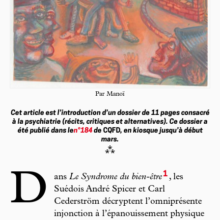
Par Manoï
Cet article est l’introduction d’un dossier de 11 pages consacré
à la psychiatrie (récits, critiques et alternatives). Ce dossier a
été publié dans le
n°184
de
CQFD
, en kiosque jusqu’à début
mars.
⁂
1
D
ans
Le Syndrome du bien-être
, les
Suédois André Spicer et Carl
Cederström décryptent l’omniprésente
injonction à l’épanouissement physique