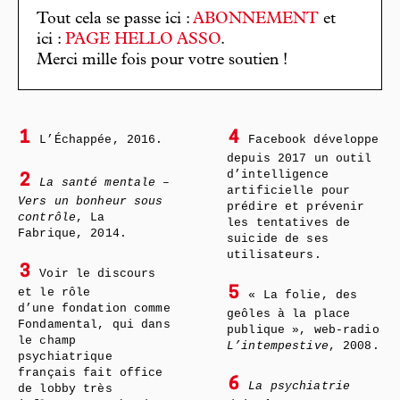
Tout cela se passe ici :
ABONNEMENT
et
ici :
PAGE HELLO ASSO
.
Merci mille fois pour votre soutien !
1
4
L’Échappée, 2016.
Facebook développe
depuis 2017 un outil
d’intelligence
2
La santé mentale –
artificielle pour
Vers un bonheur sous
prédire et prévenir
contrôle
, La
les tentatives de
Fabrique, 2014.
suicide de ses
utilisateurs.
3
Voir le discours
5
et le rôle
« La folie, des
d’une fondation comme
geôles à la place
Fondamental, qui dans
publique », web-radio
le champ
L’intempestive
, 2008.
psychiatrique
français fait office
6
La psychiatrie
de lobby très