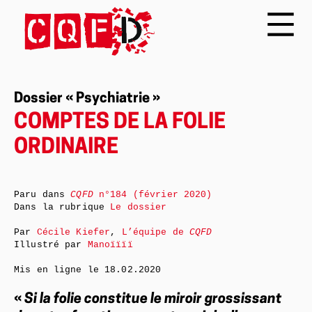
Dossier « Psychiatrie »
COMPTES DE LA FOLIE
ORDINAIRE
Paru dans
CQFD
n°184 (février 2020)
Dans la rubrique
Le dossier
Par
Cécile Kiefer
,
L’équipe de
CQFD
Illustré par
Manoïïïï
Mis en ligne le
18.02.2020
«
Si la folie constitue le miroir grossissant