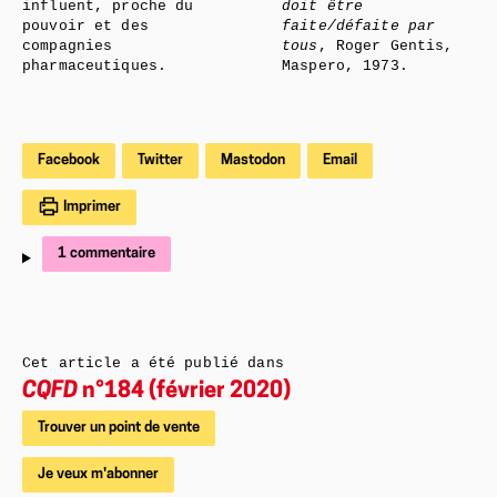
influent, proche du
doit être
pouvoir et des
faite/défaite par
compagnies
tous
, Roger Gentis,
pharmaceutiques.
Maspero, 1973.
Facebook
Twitter
Mastodon
Email
Imprimer
1 commentaire
Cet article a été publié dans
CQFD
n°184 (février 2020)
Trouver un point de vente
Je veux m'abonner