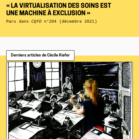
« LA VIRTUALISATION DES SOINS EST
UNE MACHINE À EXCLUSION »
Paru dans
CQFD
n°204 (décembre 2021)
Derniers articles de Cécile Kiefer