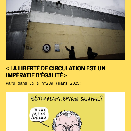
« LA LIBERTÉ DE CIRCULATION EST UN
IMPÉRATIF D’ÉGALITÉ »
Paru dans
CQFD
n°239 (mars 2025)