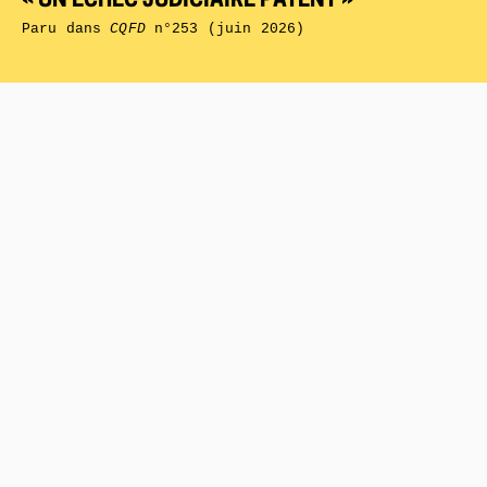
« UN ÉCHEC JUDICIAIRE PATENT »
Paru dans
CQFD
n°253 (juin 2026)