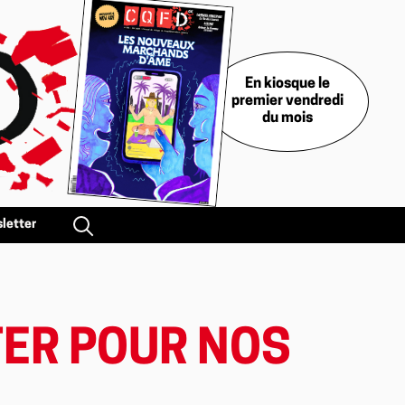
En kiosque le
premier vendredi
du mois
letter
TER POUR NOS